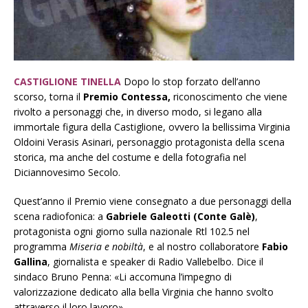
CASTIGLIONE TINELLA
Dopo lo stop forzato dell’anno
scorso, torna il
Premio Contessa,
riconoscimento che viene
rivolto a personaggi che, in diverso modo, si legano alla
immortale figura della Castiglione, ovvero la bellissima Virginia
Oldoini Verasis Asinari, personaggio protagonista della scena
storica, ma anche del costume e della fotografia nel
Diciannovesimo Secolo.
Quest’anno il Premio viene consegnato a due personaggi della
scena radiofonica: a
Gabriele Galeotti (Conte Galè)
,
protagonista ogni giorno sulla nazionale Rtl 102.5 nel
programma
Miseria e nobiltà
, e al nostro collaboratore
Fabio
Gallina
, giornalista e speaker di Radio Vallebelbo. Dice il
sindaco Bruno Penna: «Li accomuna l’impegno di
valorizzazione dedicato alla bella Virginia che hanno svolto
attraverso il loro lavoro».