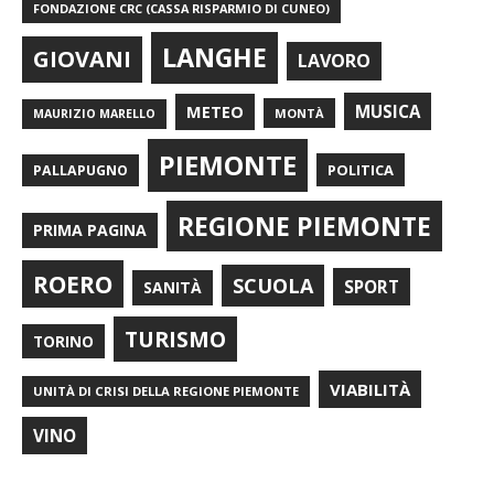
FONDAZIONE CRC (CASSA RISPARMIO DI CUNEO)
LANGHE
GIOVANI
LAVORO
METEO
MUSICA
MONTÀ
MAURIZIO MARELLO
PIEMONTE
POLITICA
PALLAPUGNO
REGIONE PIEMONTE
PRIMA PAGINA
ROERO
SCUOLA
SPORT
SANITÀ
TURISMO
TORINO
VIABILITÀ
UNITÀ DI CRISI DELLA REGIONE PIEMONTE
VINO