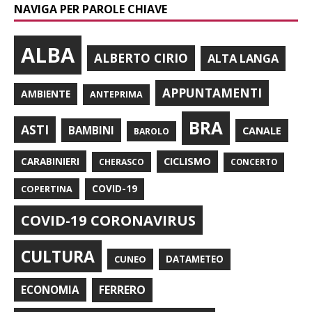
NAVIGA PER PAROLE CHIAVE
ALBA
ALBERTO CIRIO
ALTA LANGA
APPUNTAMENTI
AMBIENTE
ANTEPRIMA
BRA
ASTI
BAMBINI
CANALE
BAROLO
CARABINIERI
CICLISMO
CHERASCO
CONCERTO
COPERTINA
COVID-19
COVID-19 CORONAVIRUS
CULTURA
CUNEO
DATAMETEO
FERRERO
ECONOMIA