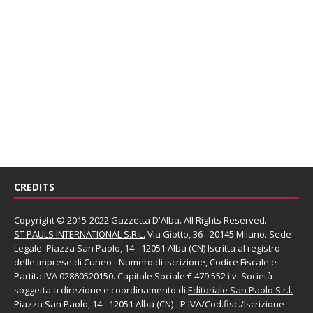
CREDITS
Copyright © 2015-2022 Gazzetta D'Alba. All Rights Reserved.
ST PAULS INTERNATIONAL S.R.L.
Via Giotto, 36 - 20145 Milano. Sede
Legale: Piazza San Paolo, 14 - 12051 Alba (CN) Iscritta al registro
delle Imprese di Cuneo - Numero di iscrizione, Codice Fiscale e
Partita IVA 02860520150. Capitale Sociale € 479.552 i.v. Società
soggetta a direzione e coordinamento di
Editoriale San Paolo
S.r.l.
-
Piazza San Paolo, 14 - 12051 Alba (CN) - P.IVA/Cod.fisc./Iscrizione