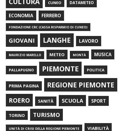
CULTURA
CUNEO
DATAMETEO
FERRERO
ECONOMIA
FONDAZIONE CRC (CASSA RISPARMIO DI CUNEO)
LANGHE
GIOVANI
LAVORO
METEO
MUSICA
MONTÀ
MAURIZIO MARELLO
PIEMONTE
POLITICA
PALLAPUGNO
REGIONE PIEMONTE
PRIMA PAGINA
ROERO
SCUOLA
SPORT
SANITÀ
TURISMO
TORINO
VIABILITÀ
UNITÀ DI CRISI DELLA REGIONE PIEMONTE