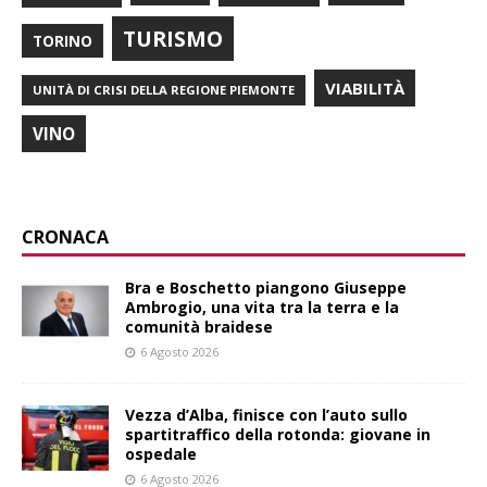
TURISMO
TORINO
VIABILITÀ
UNITÀ DI CRISI DELLA REGIONE PIEMONTE
VINO
CRONACA
Bra e Boschetto piangono Giuseppe
Ambrogio, una vita tra la terra e la
comunità braidese
6 Agosto 2026
Vezza d’Alba, finisce con l’auto sullo
spartitraffico della rotonda: giovane in
ospedale
6 Agosto 2026