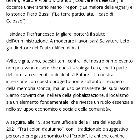
terra”), l’editore Albino Morando (“Coltivare la bellezza”), il
docente universitario Mario Fregoni (“La malora della vigna”) e
lo storico Piero Bussi (“La terra particulata, il caso di
Calosso”).
Il sindaco Pierfrancesco Migliardi porterà il saluto
dell’Amministrazione. A moderare i lavori sarà Salvatore Leto,
già direttore del Teatro Alfieri di Asti.
«Vite, vigna, vino, paesi: i temi centrali del nostro primo evento
non potevano essere che questi – spiega Leto, che fa parte
del comitato scientifico di Identità Future -. La nostra
intenzione con questo progetto non è soltanto il recupero
della memoria storica, ma un uso permanente dei suoi lasciti.
Siamo convinti che, nell’era della globalizzazione, il localismo
sia un elemento fondamentale, che riveste un ruolo essenziale
nello sviluppo economico e sociale della comunità».
A seguire, alle 19, apertura ufficiale della Fiera del Rapulè
2021 “Tra i colori d’autunno”, con il tradizionale e suggestivo
percorso enogastronomico tra i “crotin”, le antiche cantine