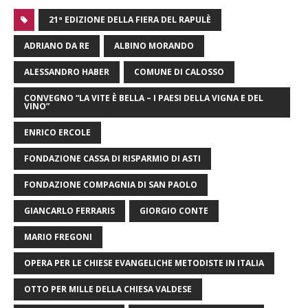
21ª EDIZIONE DELLA FIERA DEL RAPULÈ
ADRIANO DA RE
ALBINO MORANDO
ALESSANDRO HABER
COMUNE DI CALOSSO
CONVEGNO “LA VITE È BELLA – I PAESI DELLA VIGNA E DEL
VINO”
ENRICO ERCOLE
FONDAZIONE CASSA DI RISPARMIO DI ASTI
FONDAZIONE COMPAGNIA DI SAN PAOLO
GIANCARLO FERRARIS
GIORGIO CONTE
MARIO FREGONI
OPERA PER LE CHIESE EVANGELICHE METODISTE IN ITALIA
OTTO PER MILLE DELLA CHIESA VALDESE