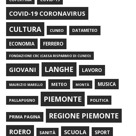
COVID-19 CORONAVIRUS
CULTURA
CUNEO
DATAMETEO
FERRERO
ECONOMIA
FONDAZIONE CRC (CASSA RISPARMIO DI CUNEO)
LANGHE
GIOVANI
LAVORO
METEO
MUSICA
MONTÀ
MAURIZIO MARELLO
PIEMONTE
POLITICA
PALLAPUGNO
REGIONE PIEMONTE
PRIMA PAGINA
ROERO
SCUOLA
SPORT
SANITÀ