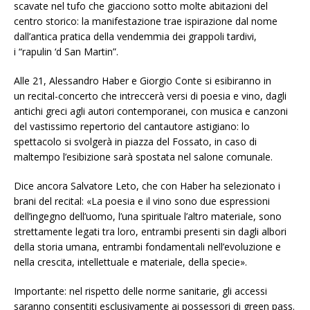
scavate nel tufo che giacciono sotto molte abitazioni del
centro storico: la manifestazione trae ispirazione dal nome
dall’antica pratica della vendemmia dei grappoli tardivi,
i “rapulin ‘d San Martin”.
Alle 21, Alessandro Haber e Giorgio Conte si esibiranno in
un recital-concerto che intreccerà versi di poesia e vino, dagli
antichi greci agli autori contemporanei, con musica e canzoni
del vastissimo repertorio del cantautore astigiano: lo
spettacolo si svolgerà in piazza del Fossato, in caso di
maltempo l’esibizione sarà spostata nel salone comunale.
Dice ancora Salvatore Leto, che con Haber ha selezionato i
brani del recital: «La poesia e il vino sono due espressioni
dell’ingegno dell’uomo, l’una spirituale l’altro materiale, sono
strettamente legati tra loro, entrambi presenti sin dagli albori
della storia umana, entrambi fondamentali nell’evoluzione e
nella crescita, intellettuale e materiale, della specie».
Importante: nel rispetto delle norme sanitarie, gli accessi
saranno consentiti esclusivamente ai possessori di green pass.