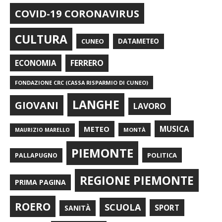
COVID-19 CORONAVIRUS
CULTURA
CUNEO
DATAMETEO
FERRERO
ECONOMIA
FONDAZIONE CRC (CASSA RISPARMIO DI CUNEO)
LANGHE
GIOVANI
LAVORO
METEO
MUSICA
MONTÀ
MAURIZIO MARELLO
PIEMONTE
POLITICA
PALLAPUGNO
REGIONE PIEMONTE
PRIMA PAGINA
ROERO
SCUOLA
SPORT
SANITÀ