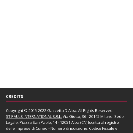
CREDITS
Copyright © 2015-2022 Gazzetta D'Alba. All Rights Reserved.
ST PAULS INTERNATIONAL S.R.L.
Via Giotto, 36 - 20145 Milano. Sede
Legale: Piazza San Paolo, 14 - 12051 Alba (CN) Iscritta al registro
delle Imprese di Cuneo - Numero di iscrizione, Codice Fiscale e