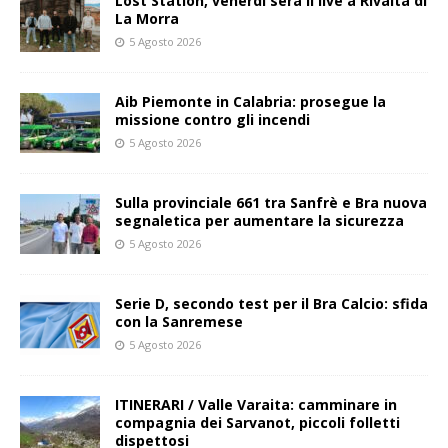
Lost Station, venerdì sera il live a Rivalta di
La Morra
5 Agosto 2026
Aib Piemonte in Calabria: prosegue la
missione contro gli incendi
5 Agosto 2026
Sulla provinciale 661 tra Sanfrè e Bra nuova
segnaletica per aumentare la sicurezza
5 Agosto 2026
Serie D, secondo test per il Bra Calcio: sfida
con la Sanremese
5 Agosto 2026
ITINERARI / Valle Varaita: camminare in
compagnia dei Sarvanot, piccoli folletti
dispettosi