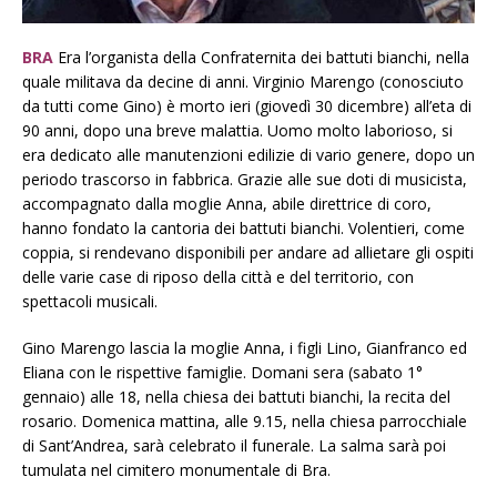
BRA
Era l’organista della Confraternita dei battuti bianchi, nella
quale militava da decine di anni. Virginio Marengo (conosciuto
da tutti come Gino) è morto ieri (giovedì 30 dicembre) all’eta di
90 anni, dopo una breve malattia. Uomo molto laborioso, si
era dedicato alle manutenzioni edilizie di vario genere, dopo un
periodo trascorso in fabbrica. Grazie alle sue doti di musicista,
accompagnato dalla moglie Anna, abile direttrice di coro,
hanno fondato la cantoria dei battuti bianchi. Volentieri, come
coppia, si rendevano disponibili per andare ad allietare gli ospiti
delle varie case di riposo della città e del territorio, con
spettacoli musicali.
Gino Marengo lascia la moglie Anna, i figli Lino, Gianfranco ed
Eliana con le rispettive famiglie. Domani sera (sabato 1°
gennaio) alle 18, nella chiesa dei battuti bianchi, la recita del
rosario. Domenica mattina, alle 9.15, nella chiesa parrocchiale
di Sant’Andrea, sarà celebrato il funerale. La salma sarà poi
tumulata nel cimitero monumentale di Bra.