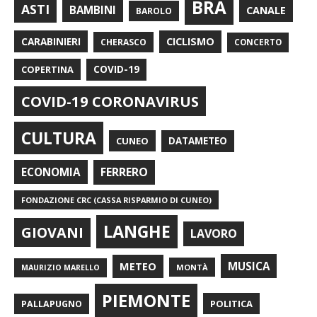
BRA
ASTI
BAMBINI
CANALE
BAROLO
CARABINIERI
CICLISMO
CHERASCO
CONCERTO
COPERTINA
COVID-19
COVID-19 CORONAVIRUS
CULTURA
CUNEO
DATAMETEO
FERRERO
ECONOMIA
FONDAZIONE CRC (CASSA RISPARMIO DI CUNEO)
LANGHE
GIOVANI
LAVORO
METEO
MUSICA
MONTÀ
MAURIZIO MARELLO
PIEMONTE
POLITICA
PALLAPUGNO