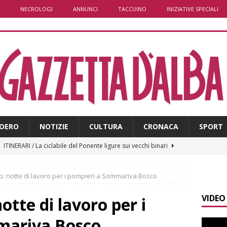
NECROLOGI
ANNUNCI
TACCUINO
INIZIATIVE SPECIALI
OERO
NOTIZIE
CULTURA
CRONACA
SPORT
]
ITINERARI / La ciclabile del Ponente ligure sui vecchi binari
to: notte di lavoro per i pompieri a Sommariva Bosco
]
Maltempo a Monticello d’Alba: crolla un palo dell’illuminazione
PRIMO PIANO
VIDEO
otte di lavoro per i
]
Abitare il piemontese / La parola della settimana è Bifa
mariva Bosco