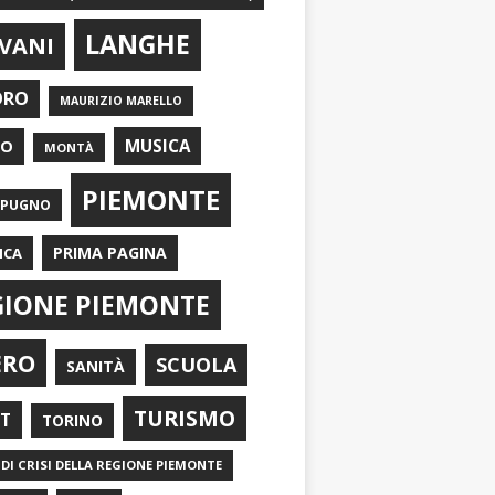
LANGHE
VANI
ORO
MAURIZIO MARELLO
EO
MUSICA
MONTÀ
PIEMONTE
APUGNO
PRIMA PAGINA
ICA
GIONE PIEMONTE
ERO
SCUOLA
SANITÀ
TURISMO
RT
TORINO
DI CRISI DELLA REGIONE PIEMONTE