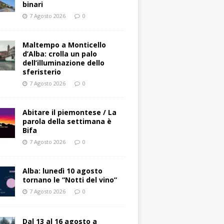
binari
7 Agosto 2026
0
Maltempo a Monticello
d’Alba: crolla un palo
dell’illuminazione dello
sferisterio
7 Agosto 2026
0
Abitare il piemontese / La
parola della settimana è
Bifa
7 Agosto 2026
0
Alba: lunedì 10 agosto
tornano le “Notti del vino”
7 Agosto 2026
0
Dal 13 al 16 agosto a