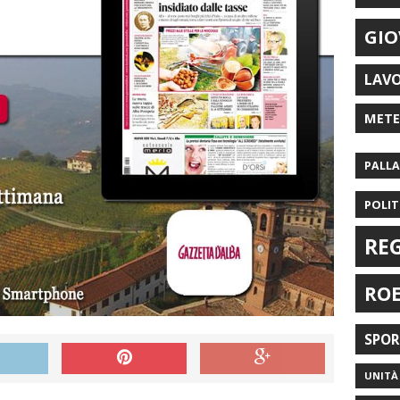
GIO
LAV
MET
PALL
POLIT
RE
RO
SPO
UNITÀ 