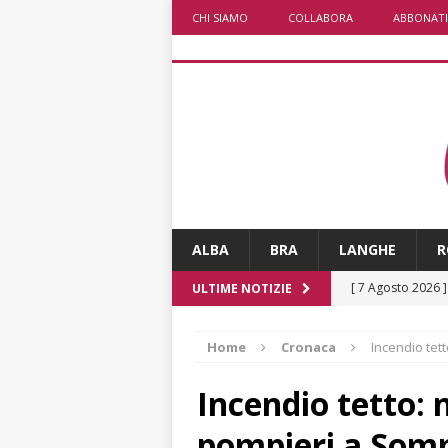
CHI SIAMO
COLLABORA
ABBONATI
ALBA
BRA
LANGHE
R
[ 7 Agosto 2026 
ULTIME NOTIZIE
ALTRE NOTIZIE
Home
Cronaca
Incendio tet
[ 7 Agosto 2026 
dello sferisterio
Incendio tetto: n
[ 7 Agosto 2026 
pompieri a Som