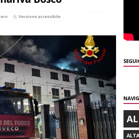
]
Alba: lunedì 10 agosto tornano le “Notti del vino”
ALBA
oero
Versione accessibile
]
Dal 13 al 16 agosto a Priocca c’è la Sagra della costata di
PIANO
]
Piemonte e carabinieri forestali, rinnovata l’intesa anti incendi
E
SEGUI
]
Controlli straordinari ad Asti: oltre 150 persone identificate
]
Caso Galeasso in Comune ad Alba, per la Lega le dimissioni
l problema politico
ALBA
NAVIG
AL
ALT