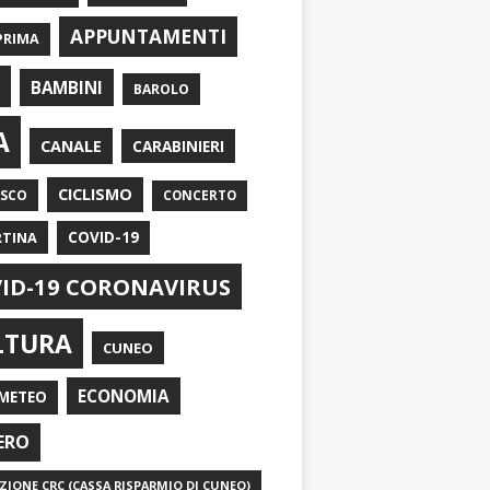
APPUNTAMENTI
PRIMA
I
BAMBINI
BAROLO
A
CANALE
CARABINIERI
CICLISMO
ASCO
CONCERTO
RTINA
COVID-19
ID-19 CORONAVIRUS
LTURA
CUNEO
ECONOMIA
METEO
ERO
IONE CRC (CASSA RISPARMIO DI CUNEO)