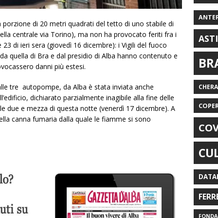
ANTE
porzione di 20 metri quadrati del tetto di uno stabile di
della centrale via Torino), ma non ha provocato feriti fra i
AST
 23 di ieri sera (giovedì 16 dicembre): i Vigili del fuoco
, da quella di Bra e dal presidio di Alba hanno contenuto e
BR
vocassero danni più estesi.
 alle tre autopompe, da Alba è stata inviata anche
CHER
ll’edificio, dichiarato parzialmente inagibile alla fine delle
COPE
le due e mezza di questa notte (venerdì 17 dicembre). A
ella canna fumaria dalla quale le fiamme si sono
COV
CU
DATA
FERR
FONDAZ