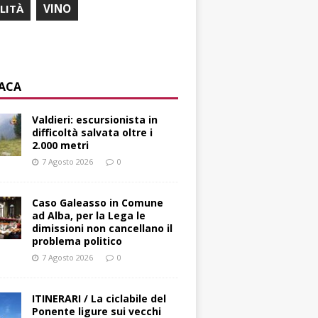
ILITÀ
VINO
ACA
Valdieri: escursionista in
difficoltà salvata oltre i
2.000 metri
7 Agosto 2026
0
Caso Galeasso in Comune
ad Alba, per la Lega le
dimissioni non cancellano il
problema politico
7 Agosto 2026
0
ITINERARI / La ciclabile del
Ponente ligure sui vecchi