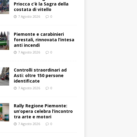
Priocca c’è la Sagra della
costata di vitello
7 Agosto 2026
0
Piemonte e carabinieri
forestali, rinnovata l’intesa
anti incendi
7 Agosto 2026
0
Controlli straordinari ad
Asti: oltre 150 persone
identificate
7 Agosto 2026
0
Rally Regione Piemonte:
un’opera celebra l’incontro
tra arte e motori
7 Agosto 2026
0