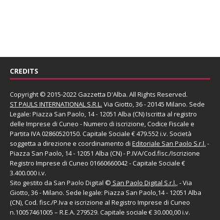
CREDITS
Copyright © 2015-2022 Gazzetta D'Alba. All Rights Reserved.
ST PAULS INTERNATIONAL S.R.L.
Via Giotto, 36 - 20145 Milano. Sede
Legale: Piazza San Paolo, 14 - 12051 Alba (CN) Iscritta al registro
delle Imprese di Cuneo - Numero di iscrizione, Codice Fiscale e
Partita IVA 02860520150. Capitale Sociale € 479.552 i.v. Società
soggetta a direzione e coordinamento di
Editoriale San Paolo
S.r.l.
-
Piazza San Paolo, 14 - 12051 Alba (CN) - P.IVA/Cod.fisc./Iscrizione
Registro Imprese di Cuneo 01660660042 - Capitale Sociale €
3.400.000 i.v.
Sito gestito da
San Paolo Digital
©
San Paolo Digital S.r.l.
, - Via
Giotto, 36 - Milano. Sede legale: Piazza San Paolo,14 - 12051 Alba
(CN), Cod. fisc./P.Iva e iscrizione al Registro Imprese di Cuneo
n.10057461005 – R.E.A. 279529. Capitale sociale € 30.000,00 i.v.