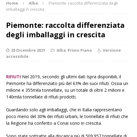
Home
Alba
Piemonte: raccolta differenziata degli
imballaggi in crescita
Piemonte: raccolta differenziata
degli imballaggi in crescita
20 Dicembre 2021
Alba
,
Primo Piano
Versione
accessibile
RIFIUTI
Nel 2019, secondo gli ultimi dati Ispra disponibili, il
Piemonte ha differenziato più del 63% dei suoi rifiuti. Ossia un
milione e 355mila tonnellate, su un totale di oltre 2 milioni e
140mila tonnellate di rifiuti prodotti.
Guardando solo agli imballaggi, che in Italia rappresentano
poco meno del 30% dei rifiuti urbani, le tonnellate di rifiuti che
la Regione ha conferito a Conai sono in crescita.
Sono state sottratte alla discarica più di 509.957 tonnellate di