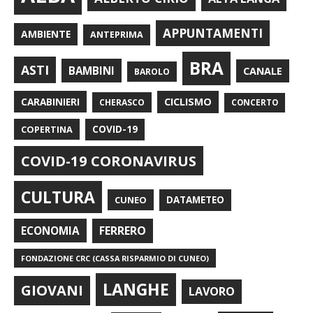
APPUNTAMENTI
AMBIENTE
ANTEPRIMA
BRA
ASTI
BAMBINI
CANALE
BAROLO
CARABINIERI
CICLISMO
CHERASCO
CONCERTO
COPERTINA
COVID-19
COVID-19 CORONAVIRUS
CULTURA
CUNEO
DATAMETEO
FERRERO
ECONOMIA
FONDAZIONE CRC (CASSA RISPARMIO DI CUNEO)
LANGHE
GIOVANI
LAVORO