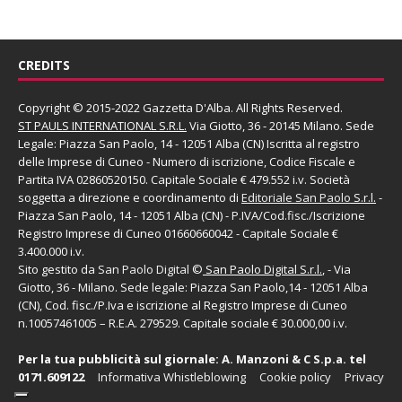
CREDITS
Copyright © 2015-2022 Gazzetta D'Alba. All Rights Reserved.
ST PAULS INTERNATIONAL S.R.L.
Via Giotto, 36 - 20145 Milano. Sede
Legale: Piazza San Paolo, 14 - 12051 Alba (CN) Iscritta al registro
delle Imprese di Cuneo - Numero di iscrizione, Codice Fiscale e
Partita IVA 02860520150. Capitale Sociale € 479.552 i.v. Società
soggetta a direzione e coordinamento di
Editoriale San Paolo
S.r.l.
-
Piazza San Paolo, 14 - 12051 Alba (CN) - P.IVA/Cod.fisc./Iscrizione
Registro Imprese di Cuneo 01660660042 - Capitale Sociale €
3.400.000 i.v.
Sito gestito da
San Paolo Digital
©
San Paolo Digital S.r.l.
, - Via
Giotto, 36 - Milano. Sede legale: Piazza San Paolo,14 - 12051 Alba
(CN), Cod. fisc./P.Iva e iscrizione al Registro Imprese di Cuneo
n.10057461005 – R.E.A. 279529. Capitale sociale € 30.000,00 i.v.
Per la tua pubblicità sul giornale:
A. Manzoni & C S.p.a.
tel
0171.609122
Informativa Whistleblowing
Cookie policy
Privacy