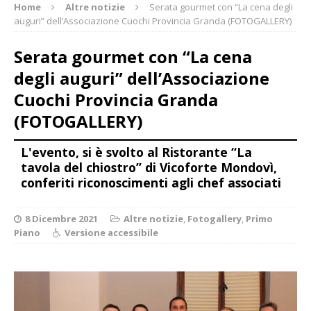
Home
Altre notizie
Serata gourmet con “La cena degli
auguri” dell’Associazione Cuochi Provincia Granda (FOTOGALLERY)
Serata gourmet con “La cena
degli auguri” dell’Associazione
Cuochi Provincia Granda
(FOTOGALLERY)
L'evento, si è svolto al Ristorante “La
tavola del chiostro” di Vicoforte Mondovì,
conferiti riconoscimenti agli chef associati
8 Dicembre 2021
Altre notizie
,
Fotogallery
,
Primo
Piano
Versione accessibile