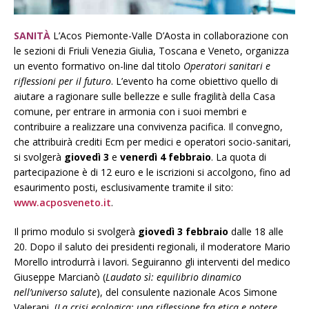
SANITÀ
L’Acos Piemonte-Valle D’Aosta in collaborazione con
le sezioni di Friuli Venezia Giulia, Toscana e Veneto, organizza
un evento formativo on-line dal titolo
Operatori sanitari e
riflessioni per il futuro
. L’evento ha come obiettivo quello di
aiutare a ragionare sulle bellezze e sulle fragilità della Casa
comune, per entrare in armonia con i suoi membri e
contribuire a realizzare una convivenza pacifica. Il convegno,
che attribuirà crediti Ecm per medici e operatori socio-sanitari,
si svolgerà
giovedì 3
e
venerdì 4 febbraio
. La quota di
partecipazione è di 12 euro e le iscrizioni si accolgono, fino ad
esaurimento posti, esclusivamente tramite il sito:
www.acposveneto.it
.
Il primo modulo si svolgerà
giovedì 3 febbraio
dalle 18 alle
20. Dopo il saluto dei presidenti regionali, il moderatore Mario
Morello introdurrà i lavori. Seguiranno gli interventi del medico
Giuseppe Marcianò (
Laudato sì: equilibrio dinamico
nell’universo salute
), del consulente nazionale Acos Simone
Valerani (
La crisi ecologica: una riflessione fra etica e potere