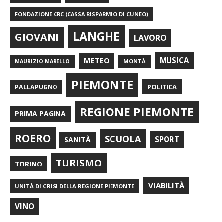
FONDAZIONE CRC (CASSA RISPARMIO DI CUNEO)
LANGHE
GIOVANI
LAVORO
METEO
MUSICA
MONTÀ
MAURIZIO MARELLO
PIEMONTE
POLITICA
PALLAPUGNO
REGIONE PIEMONTE
PRIMA PAGINA
ROERO
SCUOLA
SPORT
SANITÀ
TURISMO
TORINO
VIABILITÀ
UNITÀ DI CRISI DELLA REGIONE PIEMONTE
VINO