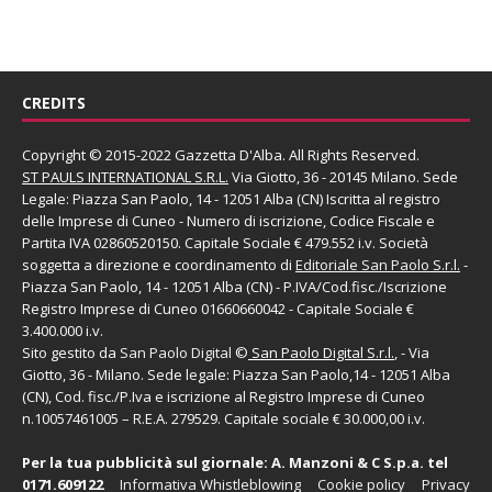
CREDITS
Copyright © 2015-2022 Gazzetta D'Alba. All Rights Reserved.
ST PAULS INTERNATIONAL S.R.L.
Via Giotto, 36 - 20145 Milano. Sede
Legale: Piazza San Paolo, 14 - 12051 Alba (CN) Iscritta al registro
delle Imprese di Cuneo - Numero di iscrizione, Codice Fiscale e
Partita IVA 02860520150. Capitale Sociale € 479.552 i.v. Società
soggetta a direzione e coordinamento di
Editoriale San Paolo
S.r.l.
-
Piazza San Paolo, 14 - 12051 Alba (CN) - P.IVA/Cod.fisc./Iscrizione
Registro Imprese di Cuneo 01660660042 - Capitale Sociale €
3.400.000 i.v.
Sito gestito da
San Paolo Digital
©
San Paolo Digital S.r.l.
, - Via
Giotto, 36 - Milano. Sede legale: Piazza San Paolo,14 - 12051 Alba
(CN), Cod. fisc./P.Iva e iscrizione al Registro Imprese di Cuneo
n.10057461005 – R.E.A. 279529. Capitale sociale € 30.000,00 i.v.
Per la tua pubblicità sul giornale:
A. Manzoni & C S.p.a.
tel
0171.609122
Informativa Whistleblowing
Cookie policy
Privacy