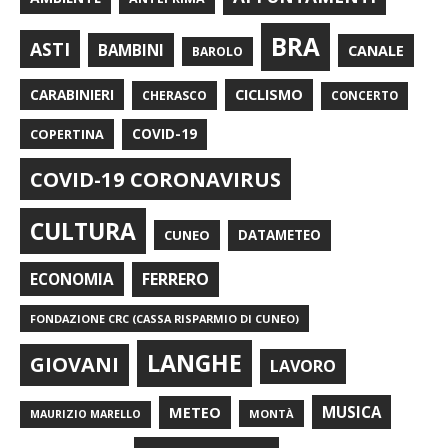
BRA
ASTI
BAMBINI
CANALE
BAROLO
CARABINIERI
CICLISMO
CHERASCO
CONCERTO
COPERTINA
COVID-19
COVID-19 CORONAVIRUS
CULTURA
CUNEO
DATAMETEO
FERRERO
ECONOMIA
FONDAZIONE CRC (CASSA RISPARMIO DI CUNEO)
LANGHE
GIOVANI
LAVORO
METEO
MUSICA
MONTÀ
MAURIZIO MARELLO