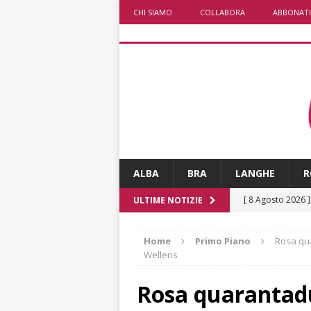
CHI SIAMO
COLLABORA
ABBONATI
ALBA
BRA
LANGHE
R
[ 8 Agosto 2026 
ULTIME NOTIZIE
fiducia dei client
Home
Primo Piano
Rosa qua
[ 8 Agosto 2026 
Wellens
rotatoria
ALB
Rosa quarantad
[ 8 Agosto 2026 