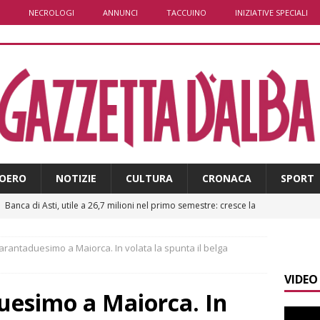
NECROLOGI
ANNUNCI
TACCUINO
INIZIATIVE SPECIALI
OERO
NOTIZIE
CULTURA
CRONACA
SPORT
]
Banca di Asti, utile a 26,7 milioni nel primo semestre: cresce la
i
ALTRE NOTIZIE
rantaduesimo a Maiorca. In volata la spunta il belga
]
Modifiche alla viabilità a Scaparoni per i lavori della nuova
VIDEO
A
uesimo a Maiorca. In
]
ITINERARI / Trenta chilometri su due ruote lungo il Belbo