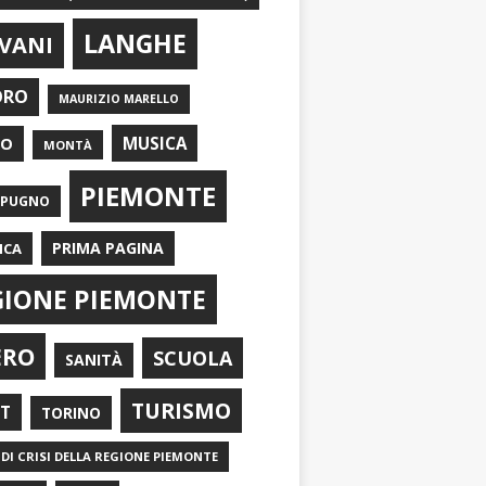
LANGHE
VANI
ORO
MAURIZIO MARELLO
EO
MUSICA
MONTÀ
PIEMONTE
APUGNO
PRIMA PAGINA
ICA
GIONE PIEMONTE
ERO
SCUOLA
SANITÀ
TURISMO
RT
TORINO
DI CRISI DELLA REGIONE PIEMONTE