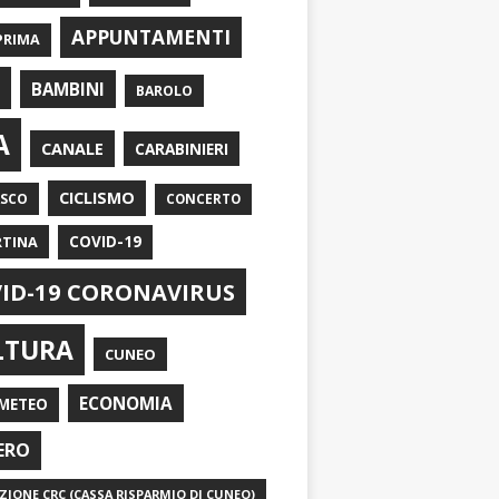
APPUNTAMENTI
PRIMA
I
BAMBINI
BAROLO
A
CANALE
CARABINIERI
CICLISMO
ASCO
CONCERTO
RTINA
COVID-19
ID-19 CORONAVIRUS
LTURA
CUNEO
ECONOMIA
METEO
ERO
IONE CRC (CASSA RISPARMIO DI CUNEO)