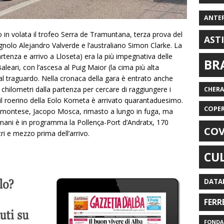
ANTE
o in volata il trofeo Serra de Tramuntana, terza prova del
AST
nolo Alejandro Valverde e l’australiano Simon Clarke. La
rtenza e arrivo a Lloseta) era la più impegnativa delle
BR
leari, con l’ascesa al Puig Maior (la cima più alta
 dal traguardo. Nella cronaca della gara è entrato anche
chilometri dalla partenza per cercare di raggiungere i
CHER
do il roerino della Eolo Kometa è arrivato quarantaduesimo.
COPE
piemontese, Jacopo Mosca, rimasto a lungo in fuga, ma
ani è in programma la Pollenςa-Port d’Andratx, 170
COV
i e mezzo prima dell’arrivo.
CU
DATA
FERR
FONDAZ