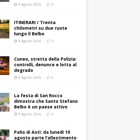
8 Agosto 2026
0
ITINERARI / Trenta
chilometri su due ruote
lungo il Belbo
8 Agosto 2026
0
Cuneo, stretta della Polizia:
controlli, denunce e lotta al
degrado
8 Agosto 2026
0
La festa di San Rocco
dimostra che Santo Stefano
Belbo è un paese attivo
8 Agosto 2026
0
Palio di Asti: da lunedì 10
agosto parte l’allestimento