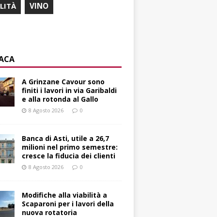
ILITÀ
VINO
ACA
A Grinzane Cavour sono
finiti i lavori in via Garibaldi
e alla rotonda al Gallo
8 Agosto 2026
0
Banca di Asti, utile a 26,7
milioni nel primo semestre:
cresce la fiducia dei clienti
8 Agosto 2026
0
Modifiche alla viabilità a
Scaparoni per i lavori della
nuova rotatoria