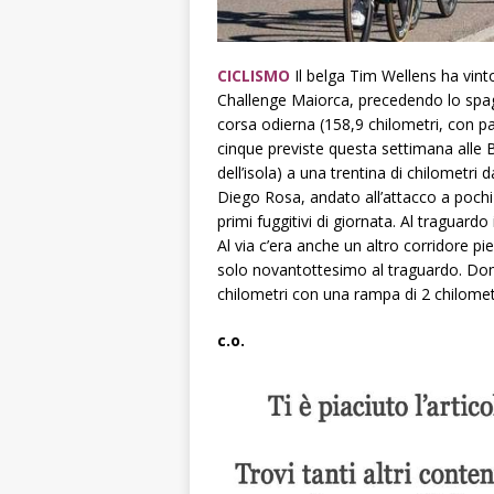
CICLISMO
Il belga Tim Wellens ha vint
Challenge Maiorca, precedendo lo spag
corsa odierna (158,9 chilometri, con pa
cinque previste questa settimana alle Ba
dell’isola) a una trentina di chilometri
Diego Rosa, andato all’attacco a pochi 
primi fuggitivi di giornata. Al traguar
Al via c’era anche un altro corridore 
solo novantottesimo al traguardo. Dom
chilometri con una rampa di 2 chilometr
c.o.