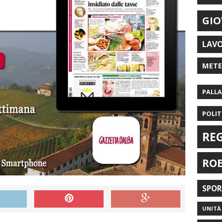
GIO
LAV
MET
PALL
POLIT
RE
RO
SPO
UNITÀ 