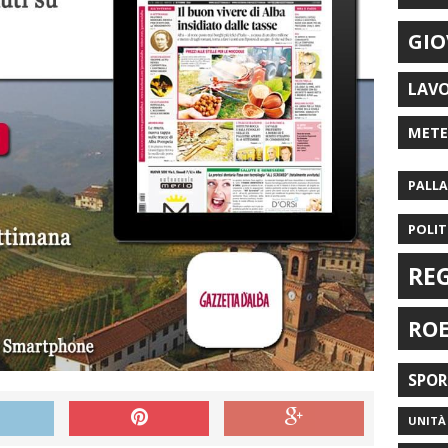
GIO
LAV
MET
PALL
POLIT
RE
RO
SPO
UNITÀ 