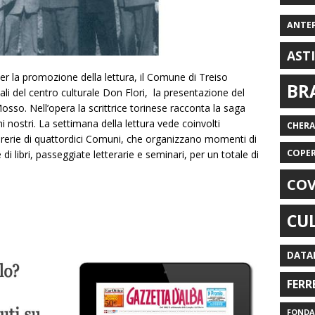
ANTE
AST
er la promozione della lettura, il Comune di Treiso
BR
li del centro culturale Don Flori, la presentazione del
osso. Nell’opera la scrittrice torinese racconta la saga
rni nostri. La settimana della lettura vede coinvolti
CHER
librerie di quattordici Comuni, che organizzano momenti di
COPE
 di libri, passeggiate letterarie e seminari, per un totale di
COV
CU
DATA
FERR
FONDAZ