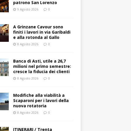
patrono San Lorenzo
9 Agosto 2026
0
A Grinzane Cavour sono
finiti i lavori in via Garibaldi
e alla rotonda al Gallo
8 Agosto 2026
0
Banca di Asti, utile a 26,7
milioni nel primo semestre:
cresce la fiducia dei clienti
8 Agosto 2026
0
Modifiche alla viabilità a
Scaparoni per i lavori della
nuova rotatoria
8 Agosto 2026
0
ITINERARI / Trenta