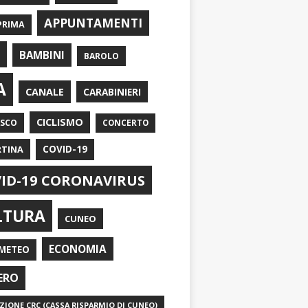
APPUNTAMENTI
PRIMA
I
BAMBINI
BAROLO
A
CANALE
CARABINIERI
CICLISMO
ASCO
CONCERTO
RTINA
COVID-19
ID-19 CORONAVIRUS
LTURA
CUNEO
ECONOMIA
METEO
ERO
IONE CRC (CASSA RISPARMIO DI CUNEO)