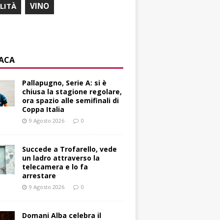
ILITÀ
VINO
ACA
Pallapugno, Serie A: si è
chiusa la stagione regolare,
ora spazio alle semifinali di
Coppa Italia
9 Agosto 2026
0
Succede a Trofarello, vede
un ladro attraverso la
telecamera e lo fa
arrestare
9 Agosto 2026
0
Domani Alba celebra il