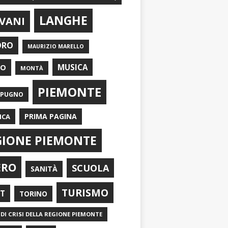
LANGHE
VANI
ORO
MAURIZIO MARELLO
EO
MUSICA
MONTÀ
PIEMONTE
APUGNO
PRIMA PAGINA
ICA
GIONE PIEMONTE
ERO
SCUOLA
SANITÀ
TURISMO
RT
TORINO
DI CRISI DELLA REGIONE PIEMONTE