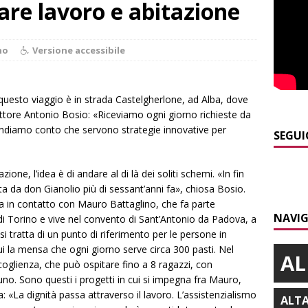
are lavoro e abitazione
]
Modifiche alla viabilità a Scaparoni per i lavori della nuova
A
no
Versione accessibile
]
ITINERARI / Trenta chilometri su due ruote lungo il Belbo
 questo viaggio è in strada Castelgherlone, ad Alba, dove
]
Cuneo, stretta della Polizia: controlli, denunce e lotta al
ettore Antonio Bosio: «Riceviamo ogni giorno richieste da
NACA
 rendiamo conto che servono strategie innovative per
SEGUI
]
La festa di San Rocco dimostra che Santo Stefano Belbo è un
ANGHE
ione, l’idea è di andare al di là dei soliti schemi. «In fin
ata da don Gianolio più di sessant’anni fa», chiosa Bosio.
]
Succede a Trofarello, vede un ladro attraverso la telecamera e
ta in contatto con Mauro Battaglino, che fa parte
NAVIG
CRONACA
i di Torino e vive nel convento di Sant’Antonio da Padova, a
si tratta di un punto di riferimento per le persone in
 cui la mensa che ogni giorno serve circa 300 pasti. Nel
AL
coglienza, che può ospitare fino a 8 ragazzi, con
uno. Sono questi i progetti in cui si impegna fra Mauro,
a: «La dignità passa attraverso il lavoro. L’assistenzialismo
ALT