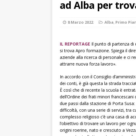
ad Alba per trov
[ 8 Agosto 2026 
rotatoria
ALB
8 Marzo 2022
Alba
,
Primo Pia
[ 8 Agosto 2026 
LANGHE
IL REPORTAGE
Il punto di partenza di
[ 8 Agosto 2026 
si trova Apro formazione. Spiega il dir
degrado
CRO
aziende alla ricerca di personale e ci
attrarre nuova forza lavoro».
[ 8 Agosto 2026 
paese attivo
L
In accordo con il Consiglio d’amministraz
dei conti, è già questa la strada tracci
[ 9 Agosto 2026 
È così che di recente la scuola è entra
lo fa arrestare
dell’Ordine dei frati minori francescan
due passi dalla stazione di Porta Susa: 
difficoltà, con una serie di servizi, tra
complesso religioso c’è una casa di ac
l’obiettivo di trovare un lavoro per ogn
origini roerine, nato e cresciuto a Vezz