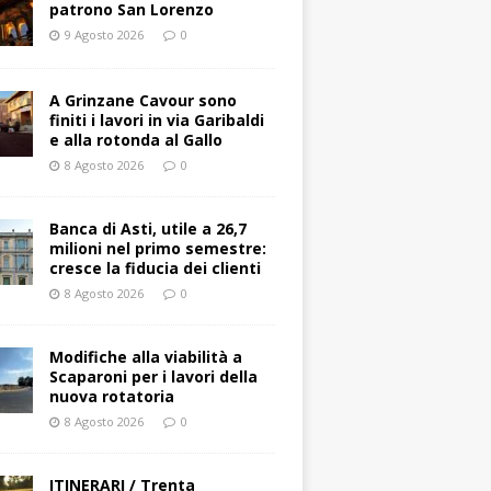
patrono San Lorenzo
9 Agosto 2026
0
A Grinzane Cavour sono
finiti i lavori in via Garibaldi
e alla rotonda al Gallo
8 Agosto 2026
0
Banca di Asti, utile a 26,7
milioni nel primo semestre:
cresce la fiducia dei clienti
8 Agosto 2026
0
Modifiche alla viabilità a
Scaparoni per i lavori della
nuova rotatoria
8 Agosto 2026
0
ITINERARI / Trenta