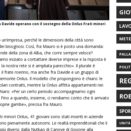
GIO
ra Davide operano con il sostegno della Onlus Frati minori
LAV
MET
 un’impresa, perché le dimensioni della città sono
dei bisognosi. Così, fra Mauro si è posto una domanda:
ende della zona di Alba, che corre sempre veloce?
PALL
biamo iniziato a contattare diverse imprese e la risposta è
 la nostra rete si è ampliata parecchio». Il plurale è
POLIT
o il frate roerino, ma anche fra Davide e un gruppo di
 Piemonte Onlus. Il modello che propongono è chiaro: le
RE
ari contratti, mentre la Onlus affitta appartamenti nei
a chiaro: «Per un certo periodo accompagniamo ogni
RO
. Fino a quando, insieme, ci rendiamo conto che è arrivato
roprie gambe», precisa fra Mauro.
SPO
ti minori Onlus, 41 giovani sono stati inseriti in aziende
 sono pienamente autonomi. Le realtà imprenditoriali che li
UNITÀ 
più diversi: dalla Nutkao di Canove di Govone alla