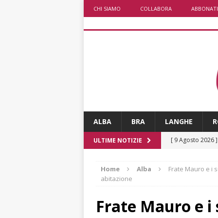
CHI SIAMO
COLLABORA
ABBONATI
ALBA
BRA
LANGHE
R
[ 9 Agosto 2026 
ULTIME NOTIZIE
[ 8 Agosto 2026 
Home
Alba
Frate Mauro e i s
rotonda al Gallo
abitazione
[ 8 Agosto 2026 
Frate Mauro e i 
fiducia dei client