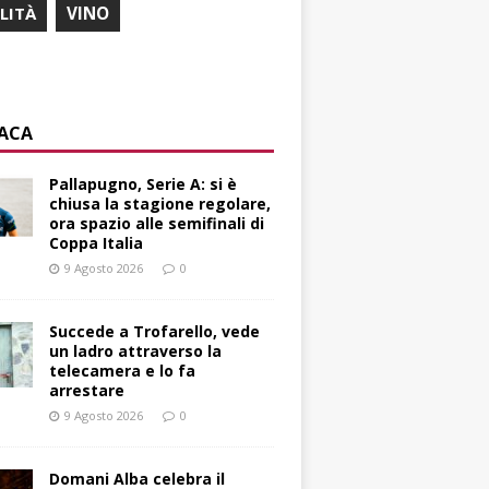
ILITÀ
VINO
ACA
Pallapugno, Serie A: si è
chiusa la stagione regolare,
ora spazio alle semifinali di
Coppa Italia
9 Agosto 2026
0
Succede a Trofarello, vede
un ladro attraverso la
telecamera e lo fa
arrestare
9 Agosto 2026
0
Domani Alba celebra il