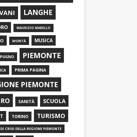
LANGHE
VANI
ORO
MAURIZIO MARELLO
EO
MUSICA
MONTÀ
PIEMONTE
APUGNO
PRIMA PAGINA
ICA
GIONE PIEMONTE
ERO
SCUOLA
SANITÀ
TURISMO
RT
TORINO
DI CRISI DELLA REGIONE PIEMONTE