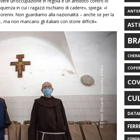
 avere un’occupazione in regola è un antidoto contro lo
uenza in cui i ragazzi rischiano di cadere», spiega. «I
ANTE
orenni. Non guardiamo alla nazionalità – anche se per la
 ma non mancano gli italiani con storie difficili».
AST
BR
CHER
COPE
COV
CU
DATA
FERR
FONDAZ