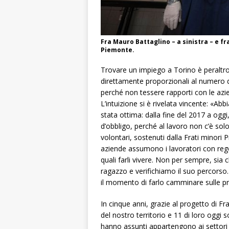
Fra Mauro Battaglino – a sinistra – e f
Piemonte.
Trovare un impiego a Torino è peraltro
direttamente proporzionali al numero 
perché non tessere rapporti con le azi
L’intuizione si è rivelata vincente: «Ab
stata ottima: dalla fine del 2017 a oggi,
d’obbligo, perché al lavoro non c’è sol
volontari, sostenuti dalla Frati minori
aziende assumono i lavoratori con regol
quali farli vivere. Non per sempre, si
ragazzo e verifichiamo il suo percorso
il momento di farlo camminare sulle p
In cinque anni, grazie al progetto di Fra
del nostro territorio e 11 di loro oggi
hanno assunti appartengono ai settori 