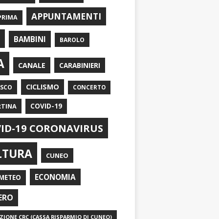
APPUNTAMENTI
PRIMA
I
BAMBINI
BAROLO
A
CANALE
CARABINIERI
CICLISMO
ASCO
CONCERTO
RTINA
COVID-19
ID-19 CORONAVIRUS
LTURA
CUNEO
ECONOMIA
METEO
ERO
IONE CRC (CASSA RISPARMIO DI CUNEO)