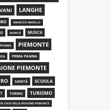
LANGHE
VANI
ORO
MAURIZIO MARELLO
EO
MUSICA
MONTÀ
PIEMONTE
APUGNO
PRIMA PAGINA
ICA
GIONE PIEMONTE
ERO
SCUOLA
SANITÀ
TURISMO
RT
TORINO
DI CRISI DELLA REGIONE PIEMONTE