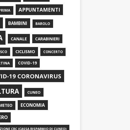
APPUNTAMENTI
PRIMA
I
BAMBINI
BAROLO
A
CANALE
CARABINIERI
CICLISMO
ASCO
CONCERTO
RTINA
COVID-19
ID-19 CORONAVIRUS
LTURA
CUNEO
ECONOMIA
METEO
ERO
IONE CRC (CASSA RISPARMIO DI CUNEO)