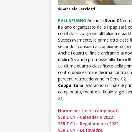
©Gabriele Facciotti
PALLAPUGNO
Anche la
Serie C1
comi
italiano organizzato dalla Fipap sarà 
con il classico girone all’italiana e parti
Successivamente, le prime otto classif
secondo i consueti accoppiamenti (prim
Anche i quarti di finale andranno ai nov
undici. Saranno promosse alla
Serie B
Le ultime quattro classificate della pr
contro dodicesima e decima contro und
perdenti retrocederanno in Serie C2.
Coppa Italia
: andranno in finale le pr
campionato, mentre la finale si giocher
21.
Norme per tutti i campionati
SERIE C1 – Calendario 2022
SERIE C1 – Regolamento 2022
SERIE C1 – Le squadre