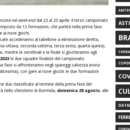
ANTE
ncerà nel
week-end
dal 23 al 25 aprile: il terzo campionato
AST
composto da 12 formazioni, che partirà nella prima fase
te ai nove giochi.
BR
icate accederanno al tabellone a eliminazione diretta,
a-ottava, seconda-settima, terza-sesta, quarta-quinta).
e, mentre le semifinali e la finale si giocheranno agli
CHER
 2023
le due squadre finaliste del campionato.
COPE
ima fase si affronteranno negli spareggi salvezza (nona
icesima), con gare ai nove giochi: le due formazioni
COV
ime due classificate al termine della prima fase del
CU
à nello sferisterio di Bormida,
domenica 28 agosto
, alle
DATA
FERR
FONDAZ