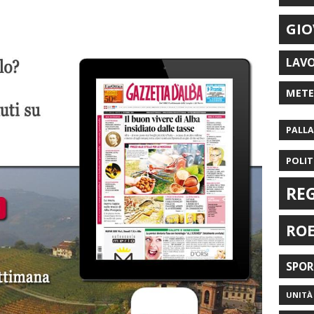
GIO
LAV
MET
PALL
POLIT
RE
RO
SPO
UNITÀ 