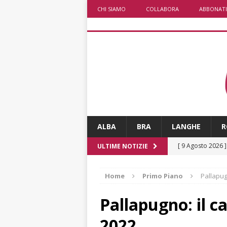
CHI SIAMO
COLLABORA
ABBONATI
ALBA
BRA
LANGHE
R
[ 9 Agosto 2026 
ULTIME NOTIZIE
[ 8 Agosto 2026 
Home
Primo Piano
Pallapug
rotonda al Gallo
[ 8 Agosto 2026 
Pallapugno: il c
fiducia dei client
2022