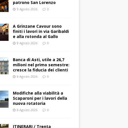
patrono San Lorenzo
9 Agosto 2026
0
A Grinzane Cavour sono
finiti i lavori in via Garibaldi
e alla rotonda al Gallo
8 Agosto 2026
0
Banca di Asti, utile a 26,7
milioni nel primo semestre:
cresce la fiducia dei clienti
8 Agosto 2026
0
Modifiche alla viabilità a
Scaparoni per i lavori della
nuova rotatoria
8 Agosto 2026
0
ITINERARI / Trenta