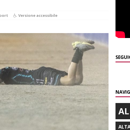
]
Modifiche alla viabilità a Scaparoni per i lavori della nuova
A
port
Versione accessibile
]
ITINERARI / Trenta chilometri su due ruote lungo il Belbo
]
Cuneo, stretta della Polizia: controlli, denunce e lotta al
NACA
SEGUI
]
La festa di San Rocco dimostra che Santo Stefano Belbo è un
ANGHE
]
Succede a Trofarello, vede un ladro attraverso la telecamera e
NAVIG
CRONACA
AL
ALT