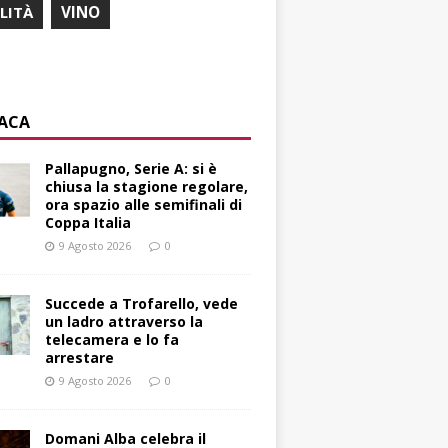
ILITÀ
VINO
ACA
Pallapugno, Serie A: si è
chiusa la stagione regolare,
ora spazio alle semifinali di
Coppa Italia
9 Agosto 2026
0
Succede a Trofarello, vede
un ladro attraverso la
telecamera e lo fa
arrestare
9 Agosto 2026
0
Domani Alba celebra il