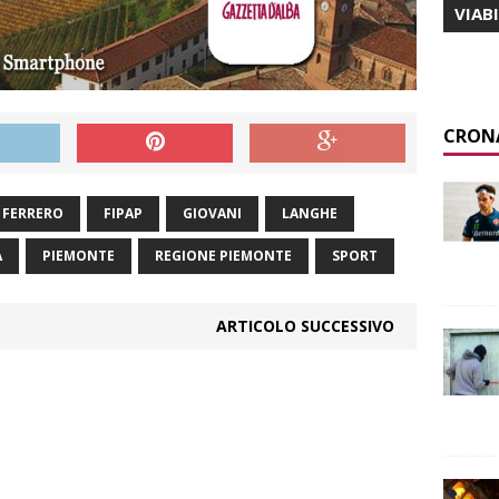
VIAB
CRON
FERRERO
FIPAP
GIOVANI
LANGHE
A
PIEMONTE
REGIONE PIEMONTE
SPORT
ARTICOLO SUCCESSIVO