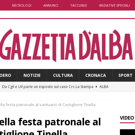
NECROLOGI
ANNUNCI
TACCUINO
INIZIATIVE SPECIALI
OERO
NOTIZIE
CULTURA
CRONACA
SPORT
]
Da Cgil e Uil parte un esposto sul caso Crc-La Stampa
ALBA
]
Il temporale distrugge il maneggio di Sportabili Alba a Roddi
lla festa patronale al santuario di Castiglione Tinella
VIDEO
]
La magia della Notte delle stelle: ad Alba è tutto pronto per
ella festa patronale al
LBA
tiglione Tinella