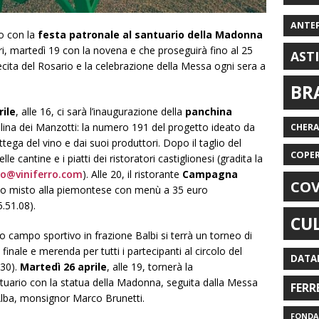
ANTE
 con la
festa patronale al santuario della Madonna
eri, martedì 19 con la novena e che proseguirà fino al 25
AST
recita del Rosario e la celebrazione della Messa ogni sera a
BR
rile
, alle 16, ci sarà l’inaugurazione della
panchina
llina dei Manzotti: la numero 191 del progetto ideato da
CHER
tega del vino e dai suoi produttori. Dopo il taglio del
COPE
lle cantine e i piatti dei ristoratori castiglionesi (gradita la
fo@viniferro.com
). Alle 20, il ristorante
Campagna
COV
itto misto alla piemontese con menù a 35 euro
.51.08).
CU
vo campo sportivo in frazione Balbi si terrà un torneo di
inale e merenda per tutti i partecipanti al circolo del
DATA
930).
Martedì 26 aprile
, alle 19, tornerà la
ntuario con la statua della Madonna, seguita dalla Messa
FERR
 Alba, monsignor Marco Brunetti.
FONDAZ