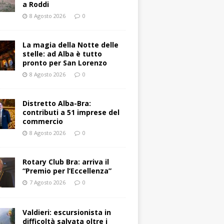
a Roddi
8 Agosto 2026
0
La magia della Notte delle
stelle: ad Alba è tutto
pronto per San Lorenzo
8 Agosto 2026
0
Distretto Alba-Bra:
contributi a 51 imprese del
commercio
8 Agosto 2026
0
Rotary Club Bra: arriva il
“Premio per l’Eccellenza”
7 Agosto 2026
0
Valdieri: escursionista in
difficoltà salvata oltre i