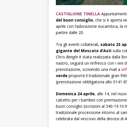
CASTIGLIONE TINELLA
Appuntamento
del buon consiglio
, che si è aperta i
aprile con l’adorazione eucaristica, la 
partire dalle 20.
Tra gli eventi collaterali,
sabato 23 ap
gigante del Moscato d’Asti
sulla co
Chris Bangle
è stata realizzata dalla Bot
nastro, seguirà un rinfresco con i vini de
prenotazione, scrivendo una mail a
in
verde
proporrà il tradizionale gran fr
(prenotazione obbligatoria allo 0141-85
Domenica 24 aprile
, alle 14, nel nuo
calcetto per i bambini con premiazione f
buon consiglio (iscrizioni al 340-19.10.
tradizionale processione intorno al sa
celebrata dal vescovo della diocesi di