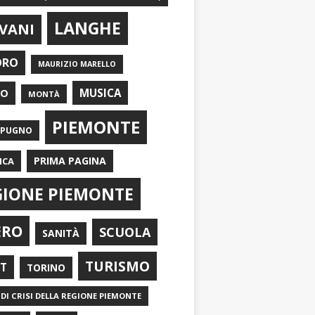
LANGHE
VANI
ORO
MAURIZIO MARELLO
EO
MUSICA
MONTÀ
PIEMONTE
APUGNO
PRIMA PAGINA
ICA
GIONE PIEMONTE
ERO
SCUOLA
SANITÀ
TURISMO
RT
TORINO
DI CRISI DELLA REGIONE PIEMONTE