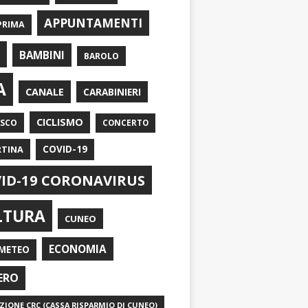
APPUNTAMENTI
PRIMA
I
BAMBINI
BAROLO
A
CANALE
CARABINIERI
CICLISMO
ASCO
CONCERTO
RTINA
COVID-19
ID-19 CORONAVIRUS
LTURA
CUNEO
ECONOMIA
METEO
ERO
IONE CRC (CASSA RISPARMIO DI CUNEO)