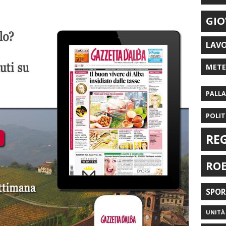
GIO
LAV
MET
PALL
POLIT
RE
RO
SPO
UNITÀ 