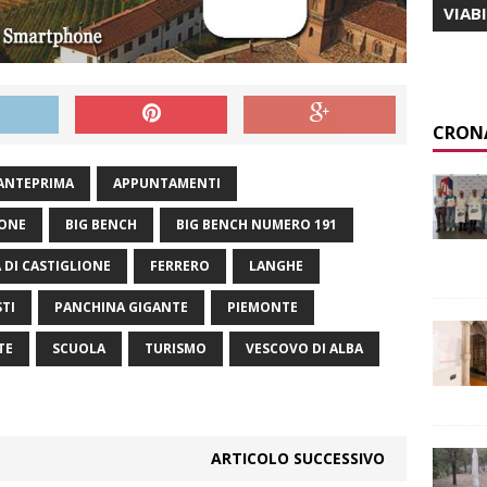
VIAB
CRON
ANTEPRIMA
APPUNTAMENTI
IONE
BIG BENCH
BIG BENCH NUMERO 191
 DI CASTIGLIONE
FERRERO
LANGHE
TI
PANCHINA GIGANTE
PIEMONTE
TE
SCUOLA
TURISMO
VESCOVO DI ALBA
ARTICOLO SUCCESSIVO