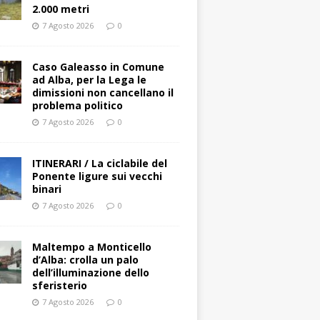
2.000 metri
7 Agosto 2026
0
Caso Galeasso in Comune
ad Alba, per la Lega le
dimissioni non cancellano il
problema politico
7 Agosto 2026
0
ITINERARI / La ciclabile del
Ponente ligure sui vecchi
binari
7 Agosto 2026
0
Maltempo a Monticello
d’Alba: crolla un palo
dell’illuminazione dello
sferisterio
7 Agosto 2026
0