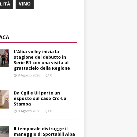
ILITÀ
VINO
ACA
L’Alba volley inizia la
stagione del debutto in
Serie B1 con una visita al
grattacielo della Regione
8 Agosto 2026
0
Da Cgil e Uil parte un
esposto sul caso Crc-La
Stampa
8 Agosto 2026
0
Il temporale distrugge il
maneggio di Sportabili Alba