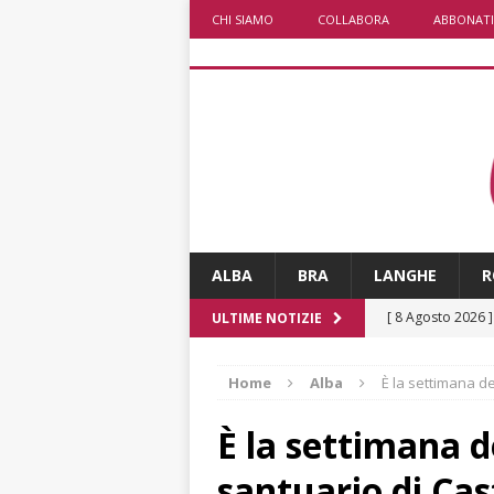
CHI SIAMO
COLLABORA
ABBONATI
ALBA
BRA
LANGHE
R
[ 8 Agosto 2026 
ULTIME NOTIZIE
[ 8 Agosto 2026 
Home
Alba
È la settimana de
ALBA
[ 8 Agosto 2026 
È la settimana d
San Lorenzo
A
santuario di Cas