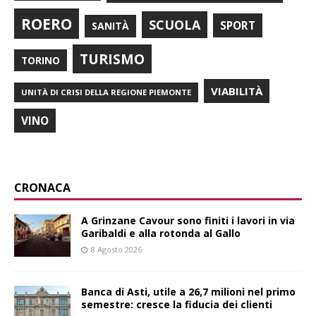
ROERO
SCUOLA
SPORT
SANITÀ
TURISMO
TORINO
VIABILITÀ
UNITÀ DI CRISI DELLA REGIONE PIEMONTE
VINO
CRONACA
A Grinzane Cavour sono finiti i lavori in via
Garibaldi e alla rotonda al Gallo
8 Agosto 2026
Banca di Asti, utile a 26,7 milioni nel primo
semestre: cresce la fiducia dei clienti