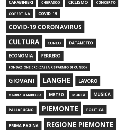
CARABINIERI
CICLISMO
CHERASCO
CONCERTO
COPERTINA
COVID-19
COVID-19 CORONAVIRUS
CULTURA
CUNEO
DATAMETEO
FERRERO
ECONOMIA
FONDAZIONE CRC (CASSA RISPARMIO DI CUNEO)
LANGHE
GIOVANI
LAVORO
METEO
MUSICA
MONTÀ
MAURIZIO MARELLO
PIEMONTE
POLITICA
PALLAPUGNO
REGIONE PIEMONTE
PRIMA PAGINA