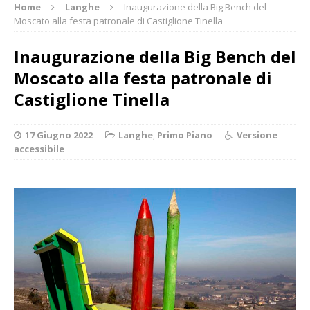
Home
Langhe
Inaugurazione della Big Bench del
Moscato alla festa patronale di Castiglione Tinella
Inaugurazione della Big Bench del
Moscato alla festa patronale di
Castiglione Tinella
17 Giugno 2022
Langhe
,
Primo Piano
Versione
accessibile