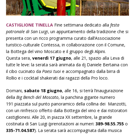
CASTIGLIONE TINELLA
Fine settimana dedicato alla
festa
patronale di San Luigi
, un appuntamento della tradizione che si
presenta con un ricco programma curato dall’Associazione
turistico-culturale Contessa, in collaborazione con il Comune,
la Bottega del vino Moscato e il gruppo degli Alpini.
Questa sera,
venerdì 17 giugno
, alle 21, spazio alla Leva di
tutte le leve: la serata sarà animata da dj Daniele Bertaina con
il cibo cucinato da
Paesi tuoi
e accompagnato dalla birra di
Rollio e i cocktail shakerati dai ragazzi della Pro loco.
Domani,
sabato 18 giugno
, alle 16, si terrà l’inaugurazione
della
Big Bench del Moscato
, la panchina gigante numero
191 piazzata sul punto panoramico della collina dei Manzotti,
con un rinfresco offerto dalla Bottega del vino e dai ristoratori
castiglionesi. Alle 20, in piazza XX settembre, la grande
costinata di San Luigi (prenotazioni ai numeri:
389-98.55.755
o
335-71.04.587
). La serata sarà accompagnata dalla musica