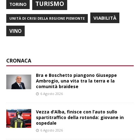
TURISMO
TORINO
VIABILITÀ
UNITÀ DI CRISI DELLA REGIONE PIEMONTE
VINO
CRONACA
Bra e Boschetto piangono Giuseppe
Ambrogio, una vita tra la terra e la
comunità braidese
6 Agosto 2026
Vezza d’Alba, finisce con l’auto sullo
spartitraffico della rotonda: giovane in
ospedale
6 Agosto 2026