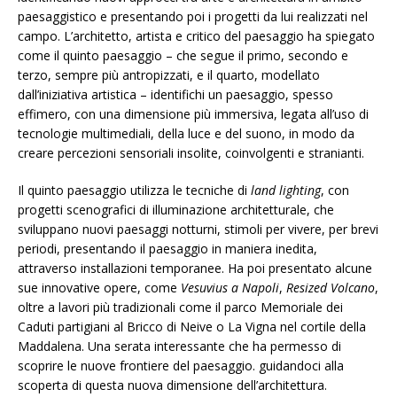
paesaggistico e presentando poi i progetti da lui realizzati nel
campo. L’architetto, artista e critico del paesaggio ha spiegato
come il quinto paesaggio – che segue il primo, secondo e
terzo, sempre più antropizzati, e il quarto, modellato
dall’iniziativa artistica – identifichi un paesaggio, spesso
effimero, con una dimensione più immersiva, legata all’uso di
tecnologie multimediali, della luce e del suono, in modo da
creare percezioni sensoriali insolite, coinvolgenti e stranianti.
Il quinto paesaggio utilizza le tecniche di
land lighting
, con
progetti scenografici di illuminazione architetturale, che
sviluppano nuovi paesaggi notturni, stimoli per vivere, per brevi
periodi, presentando il paesaggio in maniera inedita,
attraverso installazioni temporanee. Ha poi presentato alcune
sue innovative opere, come
Vesuvius a Napoli
,
Resized Volcano
,
oltre a lavori più tradizionali come il parco Memoriale dei
Caduti partigiani al Bricco di Neive o La Vigna nel cortile della
Maddalena. Una serata interessante che ha permesso di
scoprire le nuove frontiere del paesaggio. guidandoci alla
scoperta di questa nuova dimensione dell’architettura.