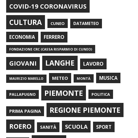
COVID-19 CORONAVIRUS
CULTURA
CUNEO
DATAMETEO
FERRERO
ECONOMIA
FONDAZIONE CRC (CASSA RISPARMIO DI CUNEO)
LANGHE
GIOVANI
LAVORO
METEO
MUSICA
MONTÀ
MAURIZIO MARELLO
PIEMONTE
POLITICA
PALLAPUGNO
REGIONE PIEMONTE
PRIMA PAGINA
ROERO
SCUOLA
SPORT
SANITÀ