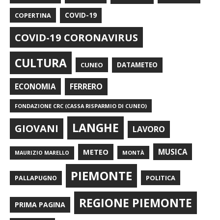
COPERTINA
COVID-19
COVID-19 CORONAVIRUS
CULTURA
CUNEO
DATAMETEO
FERRERO
ECONOMIA
FONDAZIONE CRC (CASSA RISPARMIO DI CUNEO)
LANGHE
GIOVANI
LAVORO
METEO
MUSICA
MONTÀ
MAURIZIO MARELLO
PIEMONTE
POLITICA
PALLAPUGNO
REGIONE PIEMONTE
PRIMA PAGINA