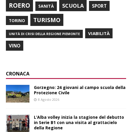
ROERO
SCUOLA
SPORT
SANITÀ
TURISMO
TORINO
VIABILITÀ
UNITÀ DI CRISI DELLA REGIONE PIEMONTE
VINO
CRONACA
Gorzegno: 24 giovani al campo scuola della
Protezione Civile
8 Agosto 2026
L’Alba volley inizia la stagione del debutto
in Serie B1 con una visita al grattacielo
della Regione