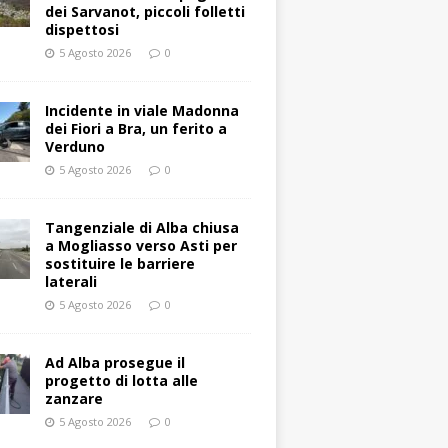
dei Sarvanot, piccoli folletti
dispettosi
5 Agosto 2026
0
Incidente in viale Madonna
dei Fiori a Bra, un ferito a
Verduno
5 Agosto 2026
0
Tangenziale di Alba chiusa
a Mogliasso verso Asti per
sostituire le barriere
laterali
5 Agosto 2026
0
Ad Alba prosegue il
progetto di lotta alle
zanzare
5 Agosto 2026
0