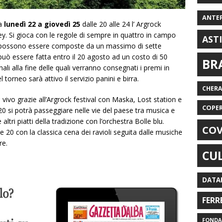
ANTE
Da
lunedì 22 a giovedì 25
dalle 20 alle 24 l’ Argrock
ley. Si gioca con le regole di sempre in quattro in campo
AST
 possono essere composte da un massimo di sette
può essere fatta entro il 20 agosto ad un costo di 50
BR
li alla fine delle quali verranno consegnati i premi in
 torneo sarà attivo il servizio panini e birra.
CHER
 vivo grazie all’Argrock festival con Maska, Lost station e
COPE
 20 si potrà passeggiare nelle vie del paese tra musica e
e altri piatti della tradizione con l’orchestra Bolle blu.
COV
le 20 con la classica cena dei ravioli seguita dalle musiche
bre.
CU
DATA
FERR
FONDAZ