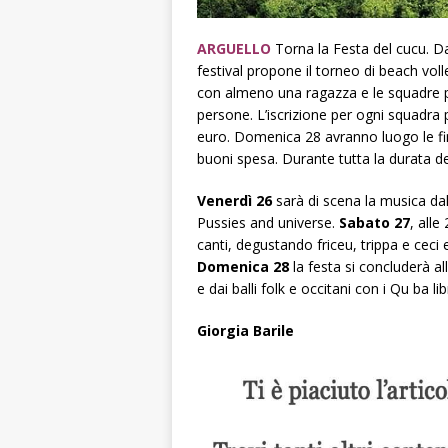
ARGUELLO
Torna la Festa del cucu. 
festival propone il torneo di beach vol
con almeno una ragazza e le squadre
persone. L’iscrizione per ogni squadra 
euro. Domenica 28 avranno luogo le fina
buoni spesa. Durante tutta la durata del
Venerdì 26
sarà di scena la musica dal
Pussies and universe.
Sabato 27
,
alle
canti, degustando
friceu
, trippa e ceci 
Domenica 28
la festa si concluderà al
e dai balli folk e occitani con i Qu ba li
Giorgia Barile