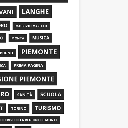
LANGHE
VANI
ORO
MAURIZIO MARELLO
EO
MUSICA
MONTÀ
PIEMONTE
APUGNO
PRIMA PAGINA
ICA
GIONE PIEMONTE
ERO
SCUOLA
SANITÀ
TURISMO
RT
TORINO
DI CRISI DELLA REGIONE PIEMONTE