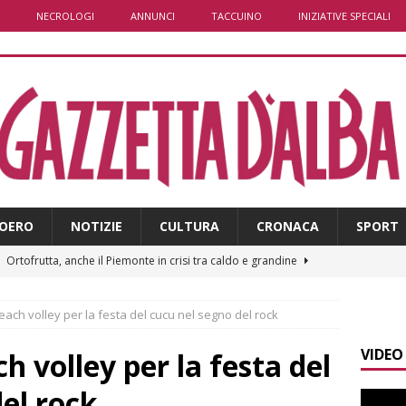
NECROLOGI
ANNUNCI
TACCUINO
INIZIATIVE SPECIALI
OERO
NOTIZIE
CULTURA
CRONACA
SPORT
]
Ortofrutta, anche il Piemonte in crisi tra caldo e grandine
each volley per la festa del cucu nel segno del rock
]
Aib Piemonte in Calabria: prosegue la missione contro gli
VIDEO
 NOTIZIE
h volley per la festa del
]
Sulla provinciale 661 tra Sanfrè e Bra nuova segnaletica per
el rock