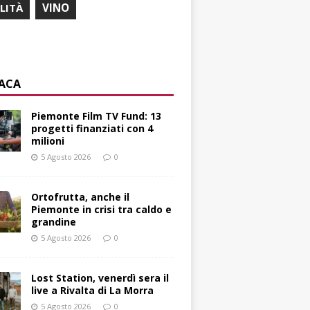
ILITÀ
VINO
ACA
Piemonte Film TV Fund: 13
progetti finanziati con 4
milioni
5 Agosto 2026
0
Ortofrutta, anche il
Piemonte in crisi tra caldo e
grandine
5 Agosto 2026
0
Lost Station, venerdì sera il
live a Rivalta di La Morra
5 Agosto 2026
0