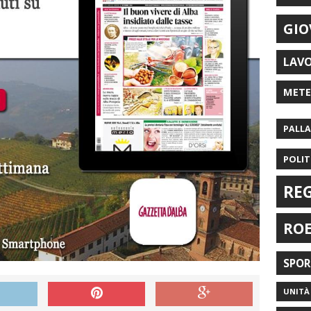
GIO
LAV
MET
PALL
POLIT
RE
RO
SPO
UNITÀ 