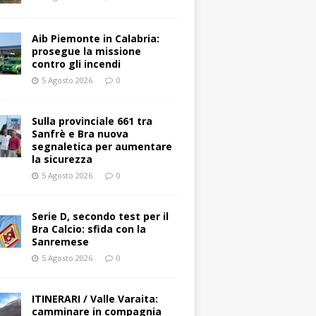
Aib Piemonte in Calabria:
prosegue la missione
contro gli incendi
5 Agosto 2026
0
Sulla provinciale 661 tra
Sanfrè e Bra nuova
segnaletica per aumentare
la sicurezza
5 Agosto 2026
0
Serie D, secondo test per il
Bra Calcio: sfida con la
Sanremese
5 Agosto 2026
0
ITINERARI / Valle Varaita:
camminare in compagnia