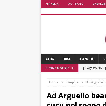
CHI SIAMO
COLLABORA
ABBONATI
ALBA
BRA
LANGHE
R
[ 5 Agosto 2026 
ULTIME NOTIZIE
ALTRE NOTIZIE
Home
Langhe
Ad Arguello b
[ 5 Agosto 2026 
incendi
ALTRE
Ad Arguello beac
[ 5 Agosto 2026 
cucu nel segno d