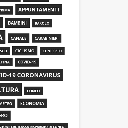
APPUNTAMENTI
PRIMA
I
BAMBINI
BAROLO
A
CANALE
CARABINIERI
CICLISMO
ASCO
CONCERTO
RTINA
COVID-19
ID-19 CORONAVIRUS
LTURA
CUNEO
ECONOMIA
METEO
ERO
IONE CRC (CASSA RISPARMIO DI CUNEO)