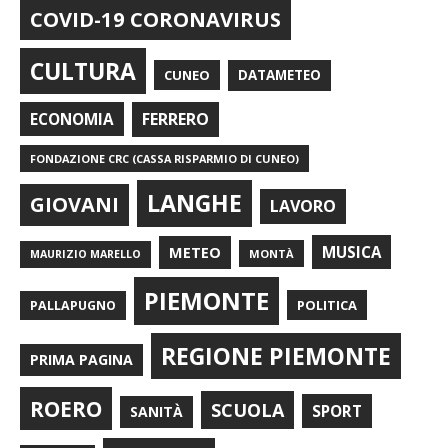
COVID-19 CORONAVIRUS
CULTURA
CUNEO
DATAMETEO
FERRERO
ECONOMIA
FONDAZIONE CRC (CASSA RISPARMIO DI CUNEO)
LANGHE
GIOVANI
LAVORO
METEO
MUSICA
MONTÀ
MAURIZIO MARELLO
PIEMONTE
POLITICA
PALLAPUGNO
REGIONE PIEMONTE
PRIMA PAGINA
ROERO
SCUOLA
SPORT
SANITÀ