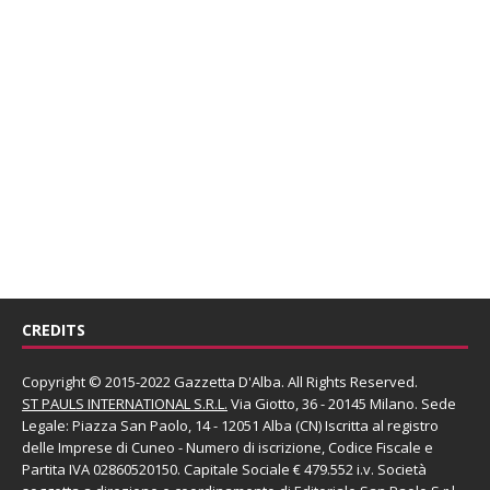
CREDITS
Copyright © 2015-2022 Gazzetta D'Alba. All Rights Reserved.
ST PAULS INTERNATIONAL S.R.L.
Via Giotto, 36 - 20145 Milano. Sede
Legale: Piazza San Paolo, 14 - 12051 Alba (CN) Iscritta al registro
delle Imprese di Cuneo - Numero di iscrizione, Codice Fiscale e
Partita IVA 02860520150. Capitale Sociale € 479.552 i.v. Società