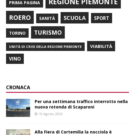
REGIONE PIEMONTE
PRIMA PAGINA
ROERO
SCUOLA
SPORT
SANITÀ
TURISMO
TORINO
VIABILITÀ
UNITÀ DI CRISI DELLA REGIONE PIEMONTE
VINO
CRONACA
Per una settimana traffico interrotto nella
nuova rotonda di Scaparoni
10 Agosto 2026
Alla Fiera di Cortemilia la nocciola è