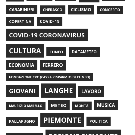
CARABINIERI
CICLISMO
CHERASCO
CONCERTO
COPERTINA
COVID-19
COVID-19 CORONAVIRUS
CULTURA
CUNEO
DATAMETEO
FERRERO
ECONOMIA
FONDAZIONE CRC (CASSA RISPARMIO DI CUNEO)
LANGHE
GIOVANI
LAVORO
METEO
MUSICA
MONTÀ
MAURIZIO MARELLO
PIEMONTE
POLITICA
PALLAPUGNO