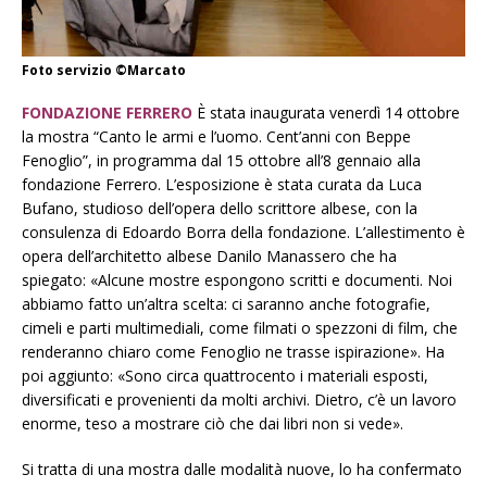
Foto servizio ©Marcato
FONDAZIONE FERRERO
È stata inaugurata venerdì 14 ottobre
la
mostra “
Canto le armi e l’uomo. Cent’anni con Beppe
Fenoglio”,
in programma dal
15 ottobre
all’
8 gennaio
alla
fondazione Ferrero. L’esposizione è stata curata da Luca
Bufano, studioso dell’opera dello scrittore albese, con la
consulenza di Edoardo Borra della fondazione. L’allestimento è
opera dell’architetto albese Danilo Manassero che ha
spiegato:
«Alcune mostre espongono scritti e documenti. Noi
abbiamo fatto un’altra scelta: ci saranno anche fotografie,
cimeli e parti multimediali, come filmati o spezzoni di film, che
renderanno chiaro come Fenoglio ne trasse ispirazione». Ha
poi aggiunto: «Sono circa quattrocento i materiali esposti,
diversificati e provenienti da molti archivi. Dietro, c’è un lavoro
enorme, teso a mostrare ciò che dai libri non si vede».
Si tratta di una mostra dalle modalità nuove, lo ha confermato