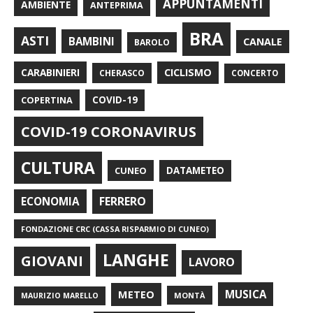
APPUNTAMENTI
AMBIENTE
ANTEPRIMA
BRA
ASTI
BAMBINI
CANALE
BAROLO
CARABINIERI
CICLISMO
CHERASCO
CONCERTO
COPERTINA
COVID-19
COVID-19 CORONAVIRUS
CULTURA
CUNEO
DATAMETEO
FERRERO
ECONOMIA
FONDAZIONE CRC (CASSA RISPARMIO DI CUNEO)
LANGHE
GIOVANI
LAVORO
METEO
MUSICA
MONTÀ
MAURIZIO MARELLO