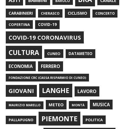
BAMBINI
CANALE
BAROLO
CARABINIERI
CICLISMO
CHERASCO
CONCERTO
COPERTINA
COVID-19
COVID-19 CORONAVIRUS
CULTURA
CUNEO
DATAMETEO
FERRERO
ECONOMIA
FONDAZIONE CRC (CASSA RISPARMIO DI CUNEO)
LANGHE
GIOVANI
LAVORO
METEO
MUSICA
MONTÀ
MAURIZIO MARELLO
PIEMONTE
POLITICA
PALLAPUGNO