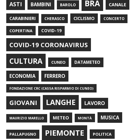
BRA
ASTI
BAMBINI
CANALE
BAROLO
CARABINIERI
CICLISMO
CHERASCO
CONCERTO
COPERTINA
COVID-19
COVID-19 CORONAVIRUS
CULTURA
CUNEO
DATAMETEO
FERRERO
ECONOMIA
FONDAZIONE CRC (CASSA RISPARMIO DI CUNEO)
LANGHE
GIOVANI
LAVORO
METEO
MUSICA
MONTÀ
MAURIZIO MARELLO
PIEMONTE
POLITICA
PALLAPUGNO