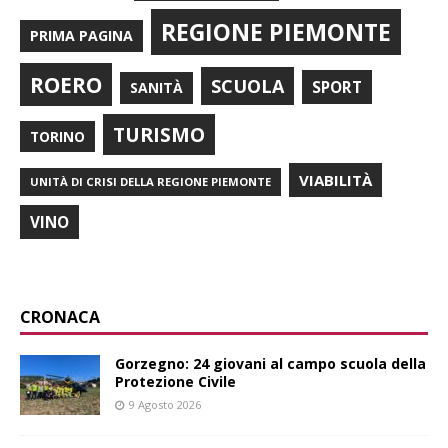
REGIONE PIEMONTE
PRIMA PAGINA
ROERO
SCUOLA
SPORT
SANITÀ
TURISMO
TORINO
VIABILITÀ
UNITÀ DI CRISI DELLA REGIONE PIEMONTE
VINO
CRONACA
Gorzegno: 24 giovani al campo scuola della
Protezione Civile
9 Agosto 2026