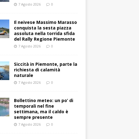
7 Agosto 2026
0
Il neivese Massimo Marasso
conquista la sesta piazza
assoluta nella torrida sfida
del Rally Regione Piemonte
7 Agosto 2026
0
Siccità in Piemonte, parte la
richiesta di calamità
naturale
7 Agosto 2026
0
Bollettino meteo: un po’ di
temporali nel fine
settimana, ma il caldo è
sempre presente
7 Agosto 2026
0