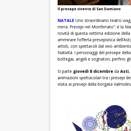
Il presepe vivente di San Damiano
NATALE
Uno straordinario teatro viaggi
mirra. Presepi nel Monferrato”: è la Ma
novità di questa settima edizione della
ammirare l’offerta presepistica dell’A
artisti, con spettacoli dal vivo ambienta
Natività. I personaggi del presepe dell
bottegai, angeli e sognatori, perfino gl
Si parte
giovedì 8 dicembre
da
Asti
,
animazioni spettacolari tra i presepi d
visita ai presepi della borgata Valmoli