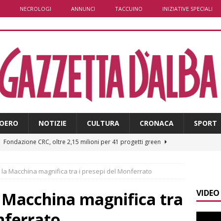
NECROLOGI
ANNUNCI
TACCUINO
INIZIATIVE SPECIALI
OERO
NOTIZIE
CULTURA
CRONACA
SPORT
]
Fondazione CRC, oltre 2,15 milioni per 41 progetti green
n la Macchina magnifica tra i presepi del Monferrato
]
Siccità in Piemonte, parte la richiesta di calamità naturale
VIDEO
a Macchina magnifica tra
]
Bollettino meteo: un po’ di temporali nel fine settimana, ma il
nferrato