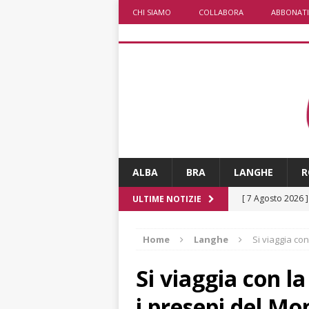
CHI SIAMO
COLLABORA
ABBONATI
ALBA
BRA
LANGHE
R
[ 7 Agosto 2026 
ULTIME NOTIZIE
ALTRE NOTIZIE
Home
Langhe
Si viaggia co
[ 7 Agosto 2026 
CRONACA
Si viaggia con l
[ 7 Agosto 2026 
i presepi del Mo