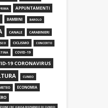
APPUNTAMENTI
PRIMA
I
BAMBINI
BAROLO
A
CANALE
CARABINIERI
CICLISMO
ASCO
CONCERTO
RTINA
COVID-19
ID-19 CORONAVIRUS
LTURA
CUNEO
ECONOMIA
METEO
ERO
IONE CRC (CASSA RISPARMIO DI CUNEO)