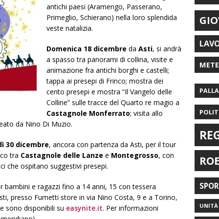
antichi paesi (Aramengo, Passerano,
Primeglio, Schierano) nella loro splendida
GIO
veste natalizia.
LAV
Domenica 18 dicembre
da
Asti
, si andrà
a spasso tra panorami di collina, visite e
MET
animazione fra antichi borghi e castelli;
tappa ai presepi di Frinco; mostra dei
PALL
cento presepi e mostra “Il Vangelo delle
Colline” sulle tracce del Quarto re magio a
POLIT
Castagnole Monferrato
; visita allo
eato da Nino Di Muzio.
RE
dì 30 dicembre
, ancora con partenza da Asti, per il tour
sco tra
Castagnole delle Lanze
e
Montegrosso
, con
RO
ci che ospitano suggestivi presepi.
SPO
per bambini e ragazzi fino a 14 anni, 15 con tessera
, presso Fumetti store in via Nino Costa, 9 e a Torino,
UNITÀ 
e sono disponibili su
easynite.it
. Per informazioni
omeridiano).