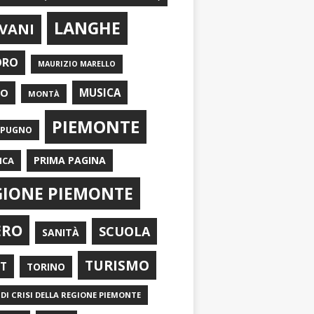
LANGHE
VANI
ORO
MAURIZIO MARELLO
EO
MUSICA
MONTÀ
PIEMONTE
APUGNO
PRIMA PAGINA
ICA
GIONE PIEMONTE
ERO
SCUOLA
SANITÀ
TURISMO
RT
TORINO
DI CRISI DELLA REGIONE PIEMONTE