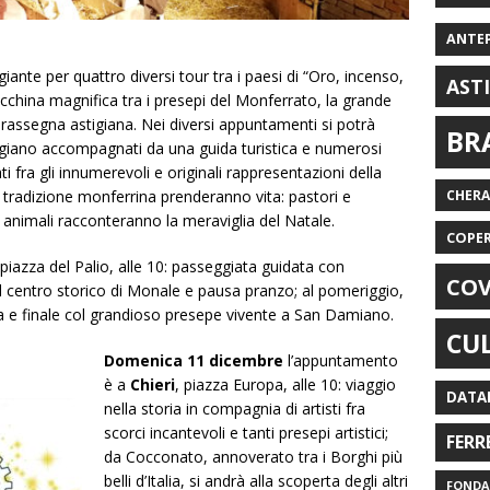
ANTE
ante per quattro diversi tour tra i paesi di “Oro, incenso,
AST
cchina magnifica tra i presepi del Monferrato, la grande
 rassegna astigiana. Nei diversi appuntamenti si potrà
BR
stigiano accompagnati da una guida turistica e numerosi
ti fra gli innumerevoli e originali rappresentazioni della
a tradizione monferrina prenderanno vita: pastori e
CHER
i animali racconteranno la meraviglia del Natale.
COPE
 piazza del Palio, alle 10: passeggiata guidata con
COV
el centro storico di Monale e pausa pranzo; al pomeriggio,
na e finale col grandioso presepe vivente a San Damiano.
CU
Domenica 11 dicembre
l’appuntamento
è a
Chieri
, piazza Europa, alle 10: viaggio
DATA
nella storia in compagnia di artisti fra
scorci incantevoli e tanti presepi artistici;
FERR
da Cocconato, annoverato tra i Borghi più
belli d’Italia, si andrà alla scoperta degli altri
FONDAZ