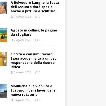
A Belvedere Langhe la festa
dell’Assunta darà spazio
anche a pittura e scultura
7 Agosto 2026
0
Agosto in collina, le pagine
da sfogliare
7 Agosto 2026
0
Siccità e consumi record:
Egea acque invita a un uso
responsabile della risorsa
idrica
7 Agosto 2026
0
Modifiche alla viabilità a
Scaparoni per i lavori della
nuova rotatoria
7 Agosto 2026
0