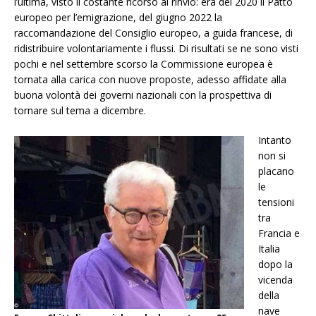
l’ultima, visto il costante ricorso al rinvio: era del 2020 il Patto
europeo per l’emigrazione, del giugno 2022 la
raccomandazione del Consiglio europeo, a guida francese, di
ridistribuire volontariamente i flussi. Di risultati se ne sono visti
pochi e nel settembre scorso la Commissione europea è
tornata alla carica con nuove proposte, adesso affidate alla
buona volontà dei governi nazionali con la prospettiva di
tornare sul tema a dicembre.
Intanto
non si
placano
le
tensioni
tra
Francia e
Italia
dopo la
vicenda
della
nave