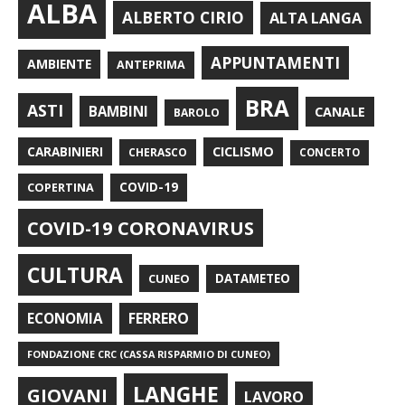
ALBA
ALBERTO CIRIO
ALTA LANGA
APPUNTAMENTI
AMBIENTE
ANTEPRIMA
BRA
ASTI
BAMBINI
CANALE
BAROLO
CARABINIERI
CICLISMO
CHERASCO
CONCERTO
COPERTINA
COVID-19
COVID-19 CORONAVIRUS
CULTURA
CUNEO
DATAMETEO
FERRERO
ECONOMIA
FONDAZIONE CRC (CASSA RISPARMIO DI CUNEO)
LANGHE
GIOVANI
LAVORO