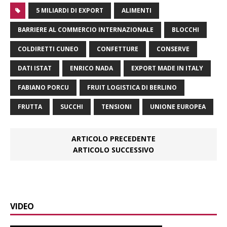
5 MILIARDI DI EXPORT
ALIMENTI
BARRIERE AL COMMERCIO INTERNAZIONALE
BLOCCHI
COLDIRETTI CUNEO
CONFETTURE
CONSERVE
DATI ISTAT
ENRICO NADA
EXPORT MADE IN ITALY
FABIANO PORCU
FRUIT LOGISTICA DI BERLINO
FRUTTA
SUCCHI
TENSIONI
UNIONE EUROPEA
ARTICOLO PRECEDENTE
ARTICOLO SUCCESSIVO
VIDEO