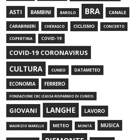
BRA
ASTI
BAMBINI
CANALE
BAROLO
CARABINIERI
CICLISMO
CHERASCO
CONCERTO
COPERTINA
COVID-19
COVID-19 CORONAVIRUS
CULTURA
CUNEO
DATAMETEO
FERRERO
ECONOMIA
FONDAZIONE CRC (CASSA RISPARMIO DI CUNEO)
LANGHE
GIOVANI
LAVORO
METEO
MUSICA
MONTÀ
MAURIZIO MARELLO