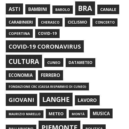
BRA
ASTI
BAMBINI
CANALE
BAROLO
CARABINIERI
CICLISMO
CHERASCO
CONCERTO
COPERTINA
COVID-19
COVID-19 CORONAVIRUS
CULTURA
CUNEO
DATAMETEO
FERRERO
ECONOMIA
FONDAZIONE CRC (CASSA RISPARMIO DI CUNEO)
LANGHE
GIOVANI
LAVORO
METEO
MUSICA
MONTÀ
MAURIZIO MARELLO
PIEMONTE
POLITICA
PALLAPUGNO