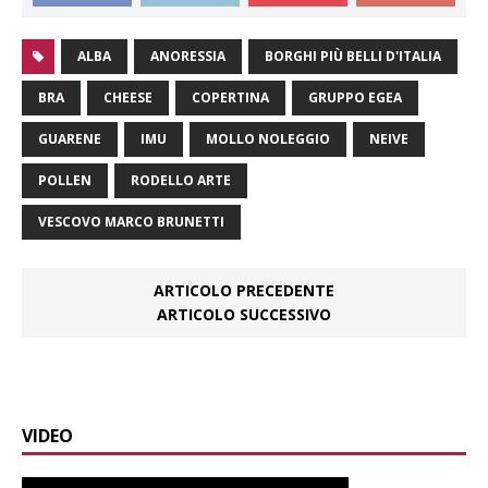
ALBA
ANORESSIA
BORGHI PIÙ BELLI D'ITALIA
BRA
CHEESE
COPERTINA
GRUPPO EGEA
GUARENE
IMU
MOLLO NOLEGGIO
NEIVE
POLLEN
RODELLO ARTE
VESCOVO MARCO BRUNETTI
ARTICOLO PRECEDENTE
ARTICOLO SUCCESSIVO
VIDEO