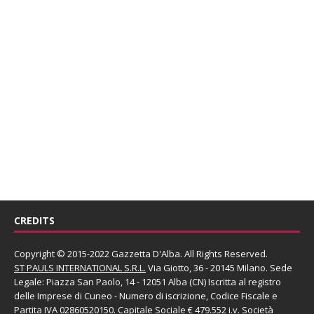
CREDITS
Copyright © 2015-2022 Gazzetta D'Alba. All Rights Reserved.
ST PAULS INTERNATIONAL S.R.L.
Via Giotto, 36 - 20145 Milano. Sede
Legale: Piazza San Paolo, 14 - 12051 Alba (CN) Iscritta al registro
delle Imprese di Cuneo - Numero di iscrizione, Codice Fiscale e
Partita IVA 02860520150. Capitale Sociale € 479.552 i.v. Società