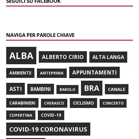
SEGUICI SU FACEBOOK
NAVIGA PER PAROLE CHIAVE
ALBA
ALBERTO CIRIO
ALTA LANGA
APPUNTAMENTI
AMBIENTE
ANTEPRIMA
BRA
ASTI
BAMBINI
CANALE
BAROLO
CARABINIERI
CICLISMO
CHERASCO
CONCERTO
COPERTINA
COVID-19
COVID-19 CORONAVIRUS