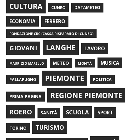
CULTURA
CUNEO
DATAMETEO
FERRERO
ECONOMIA
FONDAZIONE CRC (CASSA RISPARMIO DI CUNEO)
LANGHE
GIOVANI
LAVORO
METEO
MUSICA
MONTÀ
MAURIZIO MARELLO
PIEMONTE
POLITICA
PALLAPUGNO
REGIONE PIEMONTE
PRIMA PAGINA
ROERO
SCUOLA
SPORT
SANITÀ
TURISMO
TORINO