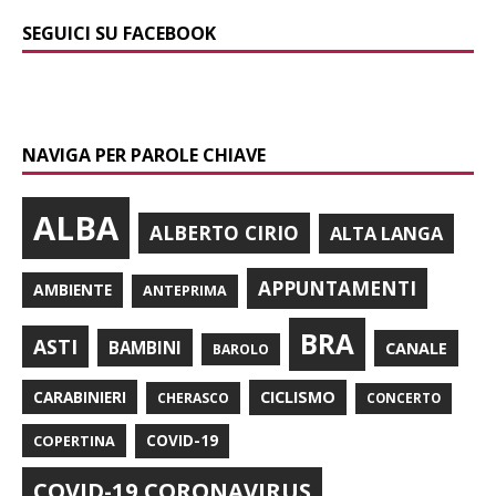
SEGUICI SU FACEBOOK
NAVIGA PER PAROLE CHIAVE
ALBA
ALBERTO CIRIO
ALTA LANGA
APPUNTAMENTI
AMBIENTE
ANTEPRIMA
BRA
ASTI
BAMBINI
CANALE
BAROLO
CARABINIERI
CICLISMO
CHERASCO
CONCERTO
COPERTINA
COVID-19
COVID-19 CORONAVIRUS