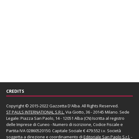
CREDITS
Copyright © 2015-2022 Gazzetta D'Alba. All Rights Reserved.
ST PAULS INTERNATIONAL S.R.L.
Via Giotto, 36 - 20145 Milano. Sede
Legale: Piazza San Paolo, 14 - 12051 Alba (CN) Iscritta al registro
delle Imprese di Cuneo - Numero di iscrizione, Codice Fiscale e
Partita IVA 02860520150. Capitale Sociale € 479.552 i.v. Società
soggetta a direzione e coordinamento di
Editoriale San Paolo
S.r.l.
-