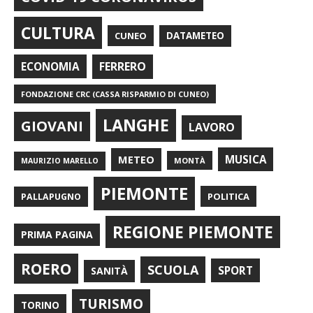
CULTURA
CUNEO
DATAMETEO
FERRERO
ECONOMIA
FONDAZIONE CRC (CASSA RISPARMIO DI CUNEO)
LANGHE
GIOVANI
LAVORO
METEO
MUSICA
MONTÀ
MAURIZIO MARELLO
PIEMONTE
POLITICA
PALLAPUGNO
REGIONE PIEMONTE
PRIMA PAGINA
ROERO
SCUOLA
SPORT
SANITÀ
TURISMO
TORINO