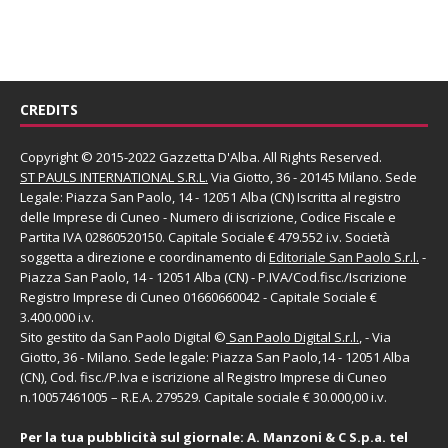
CREDITS
Copyright © 2015-2022 Gazzetta D'Alba. All Rights Reserved.
ST PAULS INTERNATIONAL S.R.L.
Via Giotto, 36 - 20145 Milano. Sede
Legale: Piazza San Paolo, 14 - 12051 Alba (CN) Iscritta al registro
delle Imprese di Cuneo - Numero di iscrizione, Codice Fiscale e
Partita IVA 02860520150. Capitale Sociale € 479.552 i.v. Società
soggetta a direzione e coordinamento di
Editoriale San Paolo
S.r.l.
-
Piazza San Paolo, 14 - 12051 Alba (CN) - P.IVA/Cod.fisc./Iscrizione
Registro Imprese di Cuneo 01660660042 - Capitale Sociale €
3.400.000 i.v.
Sito gestito da
San Paolo Digital
©
San Paolo Digital S.r.l.
, - Via
Giotto, 36 - Milano. Sede legale: Piazza San Paolo,14 - 12051 Alba
(CN), Cod. fisc./P.Iva e iscrizione al Registro Imprese di Cuneo
n.10057461005 – R.E.A. 279529. Capitale sociale € 30.000,00 i.v.
Per la tua pubblicità sul giornale:
A. Manzoni & C S.p.a.
tel