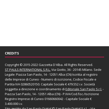
CREDITS
Copyright © 2015-2022 Gazzetta D'Alba. All Rights Reserved.
ST PAULS INTERNATIONAL S.R.L.
Via Giotto, 36 - 20145 Milano. Sede
Legale: Piazza San Paolo, 14 - 12051 Alba (CN) Iscritta al registro
delle Imprese di Cuneo - Numero di iscrizione, Codice Fiscale e
Partita IVA 02860520150. Capitale Sociale € 479.552 i.v. Società
soggetta a direzione e coordinamento di
Editoriale San Paolo
S.r.l.
-
Piazza San Paolo, 14 - 12051 Alba (CN) - P.IVA/Cod.fisc./Iscrizione
Registro Imprese di Cuneo 01660660042 - Capitale Sociale €
3.400.000 i.v.
Sito gestito da
San Paolo Digital
©
San Paolo Digital S.r.l.
, - Via