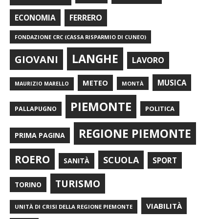
FERRERO
ECONOMIA
FONDAZIONE CRC (CASSA RISPARMIO DI CUNEO)
LANGHE
GIOVANI
LAVORO
METEO
MUSICA
MONTÀ
MAURIZIO MARELLO
PIEMONTE
POLITICA
PALLAPUGNO
REGIONE PIEMONTE
PRIMA PAGINA
ROERO
SCUOLA
SPORT
SANITÀ
TURISMO
TORINO
VIABILITÀ
UNITÀ DI CRISI DELLA REGIONE PIEMONTE