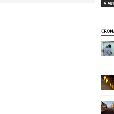
VIAB
CRON