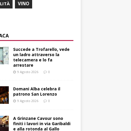
ILITÀ
VINO
ACA
Succede a Trofarello, vede
un ladro attraverso la
telecamera e lo fa
arrestare
9 Agosto 2026
0
Domani Alba celebra il
patrono San Lorenzo
9 Agosto 2026
0
A Grinzane Cavour sono
finiti i lavori in via Garibaldi
e alla rotonda al Gallo