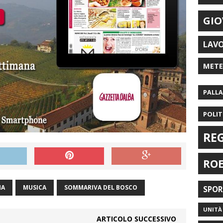
GIO
LAV
MET
PALL
POLIT
RE
RO
MA
MUSICA
SOMMARIVA DEL BOSCO
SPO
UNITÀ 
ARTICOLO SUCCESSIVO