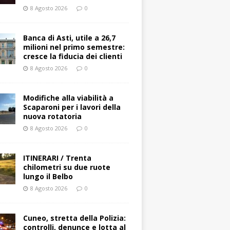
8 Agosto 2026
0
Banca di Asti, utile a 26,7
milioni nel primo semestre:
cresce la fiducia dei clienti
8 Agosto 2026
0
Modifiche alla viabilità a
Scaparoni per i lavori della
nuova rotatoria
8 Agosto 2026
0
ITINERARI / Trenta
chilometri su due ruote
lungo il Belbo
8 Agosto 2026
0
Cuneo, stretta della Polizia:
controlli, denunce e lotta al