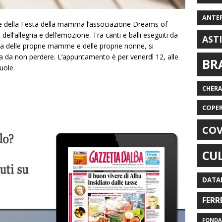
ANTE
e della Festa della mamma l’associazione Dreams of
ell’allegria e dell’emozione. Tra canti e balli eseguiti da
AST
ia delle proprie mamme e delle proprie nonne, si
a da non perdere. L’appuntamento è per venerdì 12, alle
BR
uole.
CHER
COPE
COV
CU
DATA
FERR
FONDAZ