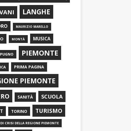
LANGHE
VANI
ORO
MAURIZIO MARELLO
EO
MUSICA
MONTÀ
PIEMONTE
APUGNO
PRIMA PAGINA
ICA
GIONE PIEMONTE
ERO
SCUOLA
SANITÀ
TURISMO
RT
TORINO
DI CRISI DELLA REGIONE PIEMONTE