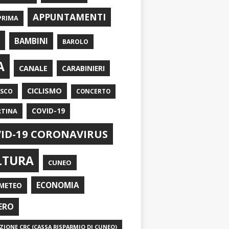
APPUNTAMENTI
PRIMA
I
BAMBINI
BAROLO
A
CANALE
CARABINIERI
CICLISMO
ASCO
CONCERTO
RTINA
COVID-19
ID-19 CORONAVIRUS
LTURA
CUNEO
ECONOMIA
METEO
ERO
IONE CRC (CASSA RISPARMIO DI CUNEO)