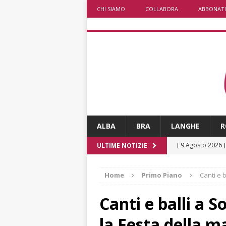
CHI SIAMO
COLLABORA
ABBONATI
ALBA
BRA
LANGHE
R
[ 9 Agosto 2026 
ULTIME NOTIZIE
[ 8 Agosto 2026 
Home
Primo Piano
Canti e 
rotonda al Gallo
[ 8 Agosto 2026 
Canti e balli a 
fiducia dei client
la Festa della