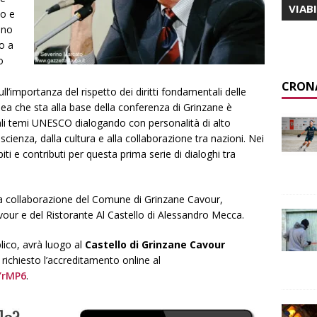
VIAB
mo e
nno
o a
o
CRON
l’importanza del rispetto dei diritti fondamentali delle
idea che sta alla base della conferenza di Grinzane è
pali temi UNESCO dialogando con personalità di alto
scienza, dalla cultura e alla collaborazione tra nazioni. Nei
i e contributi per questa prima serie di dialoghi tra
osa collaborazione del Comune di Grinzane Cavour,
our e del Ristorante Al Castello di Alessandro Mecca.
lico, avrà luogo al
Castello di Grinzane Cavour
È richiesto l’accreditamento online al
YrMP6
.