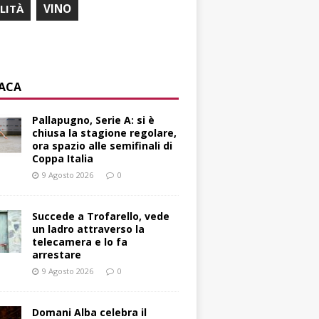
ILITÀ
VINO
ACA
Pallapugno, Serie A: si è
chiusa la stagione regolare,
ora spazio alle semifinali di
Coppa Italia
9 Agosto 2026
0
Succede a Trofarello, vede
un ladro attraverso la
telecamera e lo fa
arrestare
9 Agosto 2026
0
Domani Alba celebra il