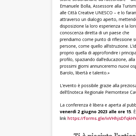
Emanuele Bolla, Assessore alla Turis
alle Città Creative UNESCO – e lo fara
attraverso un dialogo aperto, mettend
disposizione la loro esperienza e la lor
conoscenza diretta di un paese che
prendiamo come punto di riflessione sul
persone, come quello all’istruzione. L’
proprio quella di approfondire i princi
profilo, spaziando dall’educazione, alla 
prossimi giorni annunceremo nuovi ospit
Barolo, libertà e talento.»
L’evento è possibile grazie alla prezi
dell’Enoteca Regionale Piemontese Cav
La conferenza è libera e aperta al pubb
venerdì 2 giugno 2023 alle ore 15
. 
link
https://forms.gle/ivVHhjsDfqkH