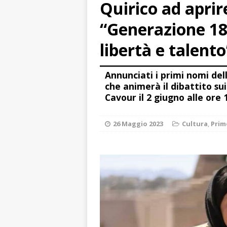
Quirico ad aprir
[ 8 Agosto 2026 
rotatoria
ALB
“Generazione 181
[ 8 Agosto 2026 
libertà e talento
LANGHE
Annunciati i primi nomi del
[ 8 Agosto 2026 
che animerà il dibattito su
degrado
CRO
Cavour il 2 giugno alle ore 
[ 8 Agosto 2026 
26 Maggio 2023
Cultura
,
Prim
paese attivo
L
[ 9 Agosto 2026 
lo fa arrestare