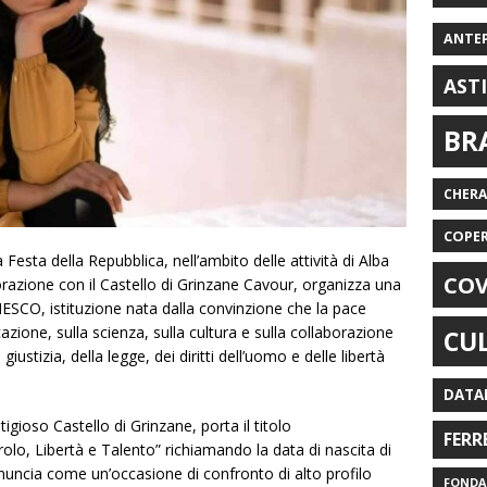
ANTE
AST
BR
CHER
COPE
 Festa della Repubblica, nell’ambito delle attività di Alba
COV
laborazione con il Castello di Grinzane Cavour, organizza una
UNESCO, istituzione nata dalla convinzione che la pace
zione, sulla scienza, sulla cultura e sulla collaborazione
CU
giustizia, della legge, dei diritti dell’uomo e delle libertà
DATA
gioso Castello di Grinzane, porta il titolo
FERR
o, Libertà e Talento” richiamando la data di nascita di
uncia come un’occasione di confronto di alto profilo
FONDAZ