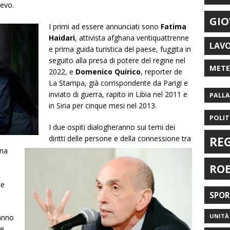
ievo.
GIO
I primi ad essere annunciati sono
Fatima
Haidari
, attivista afghana ventiquattrenne
LAV
e prima guida turistica del paese, fuggita in
seguito alla presa di potere del regine nel
MET
2022, e
Domenico Quirico
, reporter de
La Stampa, già corrispondente da Parigi e
inviato di guerra, rapito in Libia nel 2011 e
PALL
in Siria per cinque mesi nel 2013.
POLIT
I due ospiti dialogheranno sui temi dei
diritti delle persone e della connessione tra
RE
una
RO
le
SPO
UNITÀ 
hanno
ce