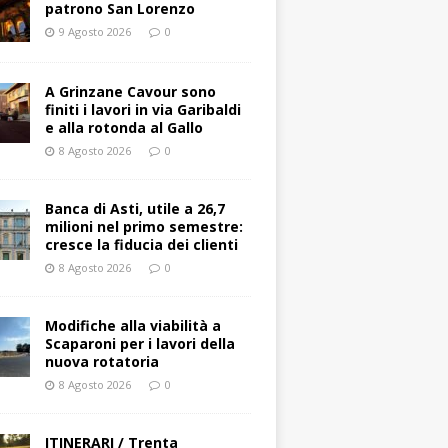
patrono San Lorenzo
9 Agosto 2026
0
A Grinzane Cavour sono
finiti i lavori in via Garibaldi
e alla rotonda al Gallo
8 Agosto 2026
0
Banca di Asti, utile a 26,7
milioni nel primo semestre:
cresce la fiducia dei clienti
8 Agosto 2026
0
Modifiche alla viabilità a
Scaparoni per i lavori della
nuova rotatoria
8 Agosto 2026
0
ITINERARI / Trenta