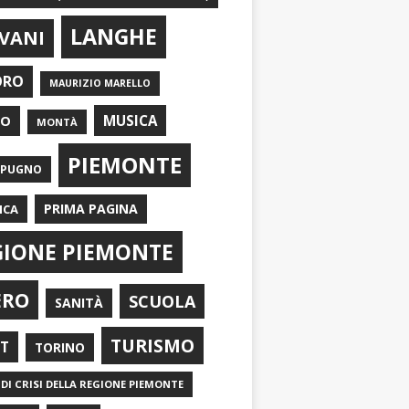
LANGHE
VANI
ORO
MAURIZIO MARELLO
EO
MUSICA
MONTÀ
PIEMONTE
APUGNO
PRIMA PAGINA
ICA
GIONE PIEMONTE
ERO
SCUOLA
SANITÀ
TURISMO
RT
TORINO
DI CRISI DELLA REGIONE PIEMONTE