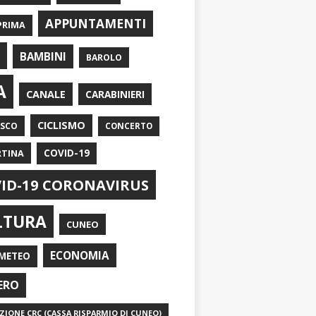
APPUNTAMENTI
PRIMA
I
BAMBINI
BAROLO
A
CANALE
CARABINIERI
CICLISMO
ASCO
CONCERTO
RTINA
COVID-19
ID-19 CORONAVIRUS
LTURA
CUNEO
ECONOMIA
METEO
ERO
IONE CRC (CASSA RISPARMIO DI CUNEO)