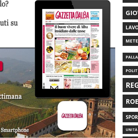
GIO
LAV
MET
PALL
POLIT
RE
RO
SPO
UNITÀ 