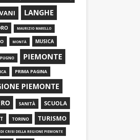
LANGHE
VANI
ORO
MAURIZIO MARELLO
EO
MUSICA
MONTÀ
PIEMONTE
APUGNO
PRIMA PAGINA
ICA
GIONE PIEMONTE
ERO
SCUOLA
SANITÀ
TURISMO
RT
TORINO
DI CRISI DELLA REGIONE PIEMONTE