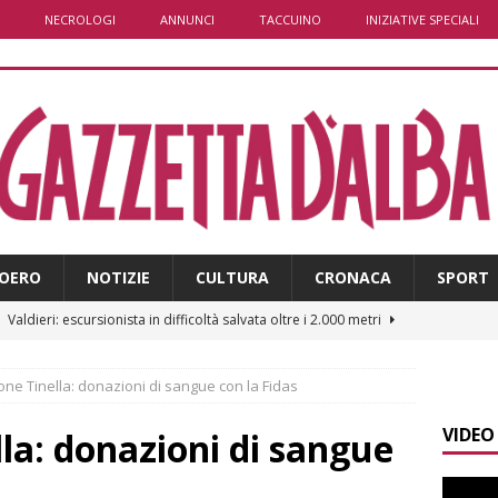
NECROLOGI
ANNUNCI
TACCUINO
INIZIATIVE SPECIALI
OERO
NOTIZIE
CULTURA
CRONACA
SPORT
]
Valdieri: escursionista in difficoltà salvata oltre i 2.000 metri
ione Tinella: donazioni di sangue con la Fidas
]
Caso Galeasso in Comune ad Alba, per la Lega le dimissioni
VIDEO
l problema politico
ALBA
lla: donazioni di sangue
]
ITINERARI / La ciclabile del Ponente ligure sui vecchi binari