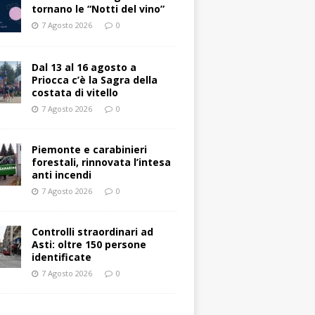
tornano le “Notti del vino”
7 Agosto 2026
0
Dal 13 al 16 agosto a
Priocca c’è la Sagra della
costata di vitello
7 Agosto 2026
0
Piemonte e carabinieri
forestali, rinnovata l’intesa
anti incendi
7 Agosto 2026
0
Controlli straordinari ad
Asti: oltre 150 persone
identificate
7 Agosto 2026
0