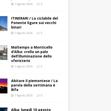
7 Agosto 2026
0
ITINERARI / La ciclabile del
Ponente ligure sui vecchi
binari
7 Agosto 2026
0
Maltempo a Monticello
d’Alba: crolla un palo
dell’illuminazione dello
sferisterio
7 Agosto 2026
0
Abitare il piemontese / La
parola della settimana è
Bifa
7 Agosto 2026
0
Alba: lunedì 10 agosto