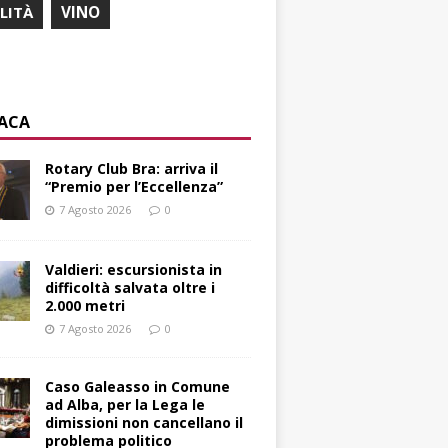
ILITÀ
VINO
ACA
Rotary Club Bra: arriva il
“Premio per l’Eccellenza”
7 Agosto 2026
0
Valdieri: escursionista in
difficoltà salvata oltre i
2.000 metri
7 Agosto 2026
0
Caso Galeasso in Comune
ad Alba, per la Lega le
dimissioni non cancellano il
problema politico