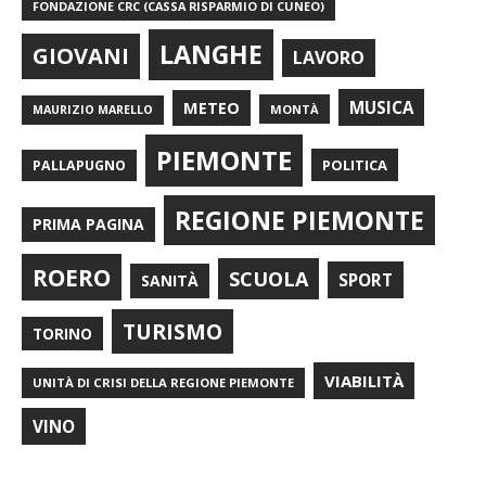
FONDAZIONE CRC (CASSA RISPARMIO DI CUNEO)
LANGHE
GIOVANI
LAVORO
METEO
MUSICA
MONTÀ
MAURIZIO MARELLO
PIEMONTE
POLITICA
PALLAPUGNO
REGIONE PIEMONTE
PRIMA PAGINA
ROERO
SCUOLA
SPORT
SANITÀ
TURISMO
TORINO
VIABILITÀ
UNITÀ DI CRISI DELLA REGIONE PIEMONTE
VINO