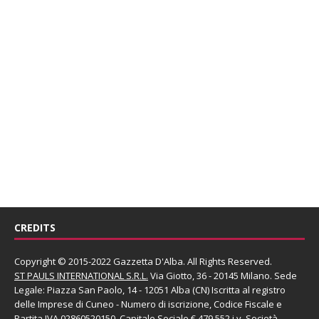
CREDITS
Copyright © 2015-2022 Gazzetta D'Alba. All Rights Reserved.
ST PAULS INTERNATIONAL S.R.L.
Via Giotto, 36 - 20145 Milano. Sede
Legale: Piazza San Paolo, 14 - 12051 Alba (CN) Iscritta al registro
delle Imprese di Cuneo - Numero di iscrizione, Codice Fiscale e
Partita IVA 02860520150. Capitale Sociale € 479.552 i.v. Società