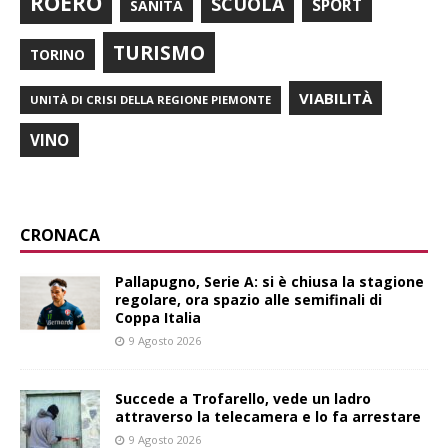
ROERO
SCUOLA
SPORT
SANITÀ
TURISMO
TORINO
VIABILITÀ
UNITÀ DI CRISI DELLA REGIONE PIEMONTE
VINO
CRONACA
Pallapugno, Serie A: si è chiusa la stagione
regolare, ora spazio alle semifinali di
Coppa Italia
9 Agosto 2026
Succede a Trofarello, vede un ladro
attraverso la telecamera e lo fa arrestare
9 Agosto 2026