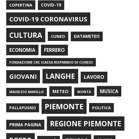
COPERTINA
COVID-19
COVID-19 CORONAVIRUS
CULTURA
CUNEO
DATAMETEO
FERRERO
ECONOMIA
FONDAZIONE CRC (CASSA RISPARMIO DI CUNEO)
LANGHE
GIOVANI
LAVORO
METEO
MUSICA
MONTÀ
MAURIZIO MARELLO
PIEMONTE
POLITICA
PALLAPUGNO
REGIONE PIEMONTE
PRIMA PAGINA