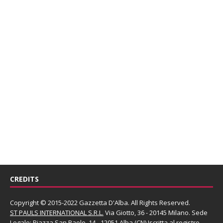
CREDITS
Copyright © 2015-2022 Gazzetta D'Alba. All Rights Reserved.
ST PAULS INTERNATIONAL S.R.L.
Via Giotto, 36 - 20145 Milano. Sede
Legale: Piazza San Paolo, 14 - 12051 Alba (CN) Iscritta al registro