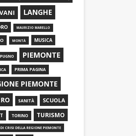
LANGHE
VANI
ORO
MAURIZIO MARELLO
EO
MUSICA
MONTÀ
PIEMONTE
APUGNO
PRIMA PAGINA
ICA
GIONE PIEMONTE
ERO
SCUOLA
SANITÀ
TURISMO
RT
TORINO
DI CRISI DELLA REGIONE PIEMONTE