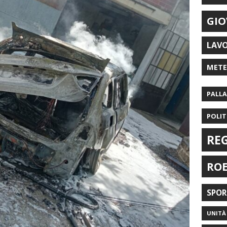
GIO
LAV
MET
PALL
POLIT
RE
RO
SPO
UNITÀ 