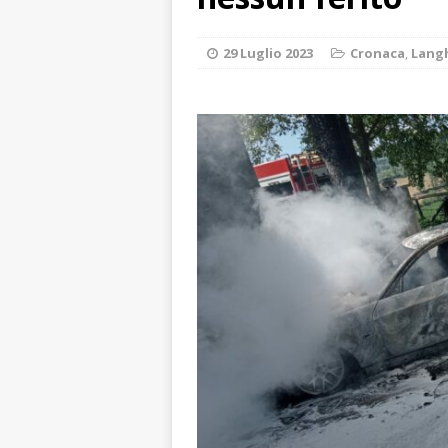
ALTRE NOTIZI
[ 6 Agosto 2026 
29 Luglio 2023
Cronaca
,
Lang
«Nessun conflitto
[ 6 Agosto 2026 
planetario sulla 
[ 6 Agosto 2026 
dell’Alba 7
AL
[ 6 Agosto 2026 
l’edizione 2026
[ 6 Agosto 2026 
terra e la comun