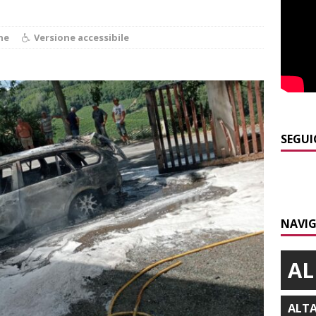
E
]
Dimissioni in Consiglio comunale ad Alba, Galeasso lascia:
he
Versione accessibile
 d’interessi»
ALBA
]
ITINERARI / In gita a Infini.To, il sorprendente museo e
collina di Pino torinese
ALBA
]
Incendio a Valdieri, trasferiti per precauzione gli scout
SEGUI
BA
]
Palio di Asti, Andrea Calamassi confermato mossiere per
ALTRE NOTIZIE
]
Bra e Boschetto piangono Giuseppe Ambrogio, una vita tra la
NAVIG
ità braidese
BRA
AL
ALT