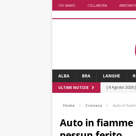
CHI SIAMO
COLLABORA
ABBONATI
ALBA
BRA
LANGHE
R
[ 6 Agosto 2026 
ULTIME NOTIZIE
rotonda: giovan
Home
Cronaca
Auto in fiam
[ 6 Agosto 2026 
numero
ALTRE
Auto in fiamme 
[ 6 Agosto 2026 
nessun ferito