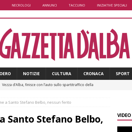
NECROLOGI
ANNUNCI
TACCUINO
INIZIATIVE SPECIALI
OERO
NOTIZIE
CULTURA
CRONACA
SPORT
]
Vezza d’Alba, finisce con l’auto sullo spartitraffico della
e in ospedale
CRONACA
me a Santo Stefano Belbo, nessun ferito
]
La bella stagione riporta l’allarme sulle strade: cresce il
 NOTIZIE
VIDEO
a Santo Stefano Belbo,
]
Piemonte punta sull’automotive con le Aree di Accelerazione