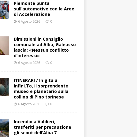
Piemonte punta
sull’automotive con le Aree
di Accelerazione
6 Agosto 2026
0
Dimissioni in Consiglio
comunale ad Alba, Galeasso
lascia: «Nessun conflitto
d’interessi»
6 Agosto 2026
0
ITINERARI / In gita a
Infini.To, il sorprendente
museo e planetario sulla
collina di Pino torinese
6 Agosto 2026
0
Incendio a Valdieri,
trasferiti per precauzione
gli scout dell’Alba 7