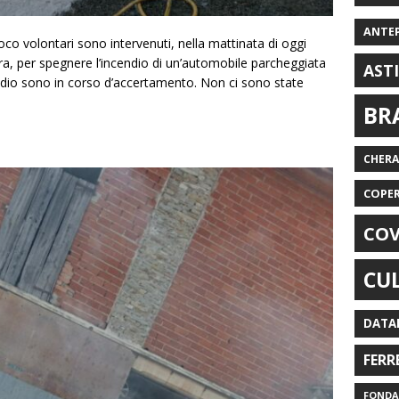
ANTE
fuoco volontari sono intervenuti, nella mattinata di oggi
bera, per spegnere l’incendio di un’automobile parcheggiata
AST
cendio sono in corso d’accertamento. Non ci sono state
BR
CHER
COPE
COV
CU
DATA
FERR
FONDAZ