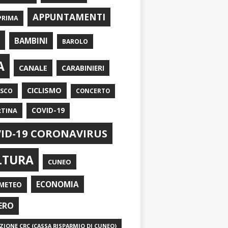
APPUNTAMENTI
PRIMA
I
BAMBINI
BAROLO
A
CANALE
CARABINIERI
CICLISMO
ASCO
CONCERTO
RTINA
COVID-19
ID-19 CORONAVIRUS
LTURA
CUNEO
ECONOMIA
METEO
ERO
IONE CRC (CASSA RISPARMIO DI CUNEO)