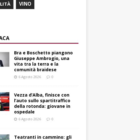
ILITÀ
VINO
ACA
Bra e Boschetto piangono
Giuseppe Ambrogio, una
vita tra la terra e la
comunità braidese
6 Agosto 2026
0
Vezza d’Alba, finisce con
l’auto sullo spartitraffico
della rotonda: giovane in
ospedale
6 Agosto 2026
0
Teatranti in cammino: gli