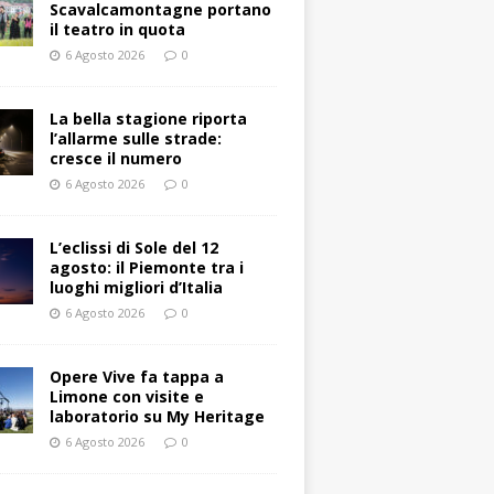
Scavalcamontagne portano
il teatro in quota
6 Agosto 2026
0
La bella stagione riporta
l’allarme sulle strade:
cresce il numero
6 Agosto 2026
0
L’eclissi di Sole del 12
agosto: il Piemonte tra i
luoghi migliori d’Italia
6 Agosto 2026
0
Opere Vive fa tappa a
Limone con visite e
laboratorio su My Heritage
6 Agosto 2026
0