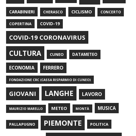
CARABINIERI
CICLISMO
CHERASCO
CONCERTO
COPERTINA
COVID-19
COVID-19 CORONAVIRUS
CULTURA
CUNEO
DATAMETEO
FERRERO
ECONOMIA
FONDAZIONE CRC (CASSA RISPARMIO DI CUNEO)
LANGHE
GIOVANI
LAVORO
METEO
MUSICA
MONTÀ
MAURIZIO MARELLO
PIEMONTE
POLITICA
PALLAPUGNO