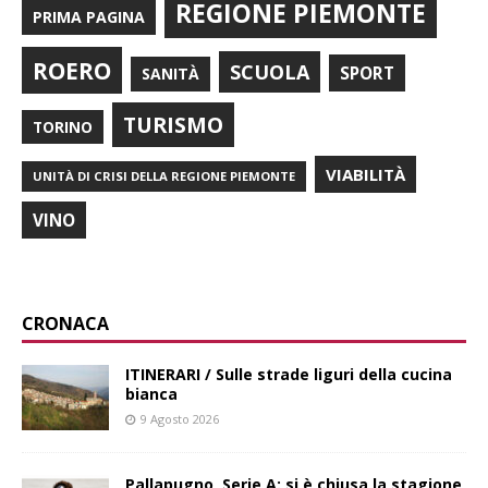
REGIONE PIEMONTE
PRIMA PAGINA
ROERO
SCUOLA
SPORT
SANITÀ
TURISMO
TORINO
VIABILITÀ
UNITÀ DI CRISI DELLA REGIONE PIEMONTE
VINO
CRONACA
ITINERARI / Sulle strade liguri della cucina
bianca
9 Agosto 2026
Pallapugno, Serie A: si è chiusa la stagione