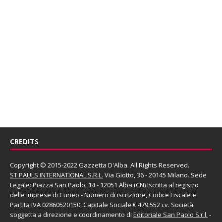
CREDITS
Copyright © 2015-2022 Gazzetta D'Alba. All Rights Reserved.
ST PAULS INTERNATIONAL S.R.L.
Via Giotto, 36 - 20145 Milano. Sede
Legale: Piazza San Paolo, 14 - 12051 Alba (CN) Iscritta al registro
delle Imprese di Cuneo - Numero di iscrizione, Codice Fiscale e
Partita IVA 02860520150. Capitale Sociale € 479.552 i.v. Società
soggetta a direzione e coordinamento di
Editoriale San Paolo
S.r.l.
-