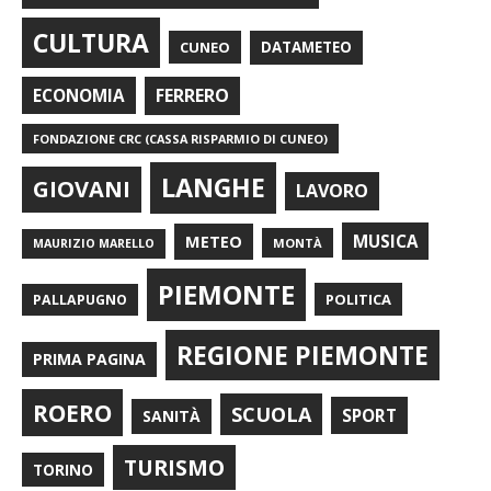
CULTURA
CUNEO
DATAMETEO
FERRERO
ECONOMIA
FONDAZIONE CRC (CASSA RISPARMIO DI CUNEO)
LANGHE
GIOVANI
LAVORO
METEO
MUSICA
MONTÀ
MAURIZIO MARELLO
PIEMONTE
POLITICA
PALLAPUGNO
REGIONE PIEMONTE
PRIMA PAGINA
ROERO
SCUOLA
SPORT
SANITÀ
TURISMO
TORINO