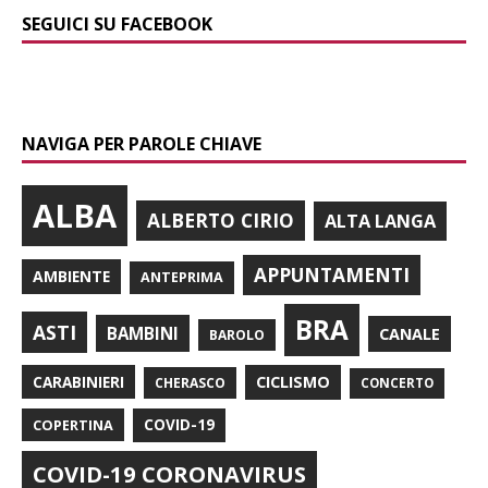
SEGUICI SU FACEBOOK
NAVIGA PER PAROLE CHIAVE
ALBA
ALBERTO CIRIO
ALTA LANGA
APPUNTAMENTI
AMBIENTE
ANTEPRIMA
BRA
ASTI
BAMBINI
CANALE
BAROLO
CARABINIERI
CICLISMO
CHERASCO
CONCERTO
COPERTINA
COVID-19
COVID-19 CORONAVIRUS