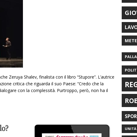
GIO
LAV
MET
PALL
POLIT
che Zeruya Shalev, finalista con il libro “Stupore”. L’autrice
RE
azione critica che riguarda il suo Paese: “Credo che la
dialogare con la complessità. Purtroppo, però, non ha il
RO
SPO
UNITÀ 