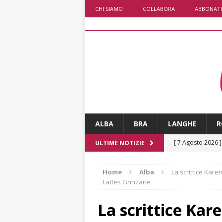
CHI SIAMO
COLLABORA
ABBONATI
ALBA
BRA
LANGHE
R
[ 7 Agosto 2026 
ULTIME NOTIZIE
CRONACA
Home
Alba
La scrittice Kare
[ 7 Agosto 2026 
Lattes Grinzane
non cancellano i
La scrittice Kar
[ 7 Agosto 2026 