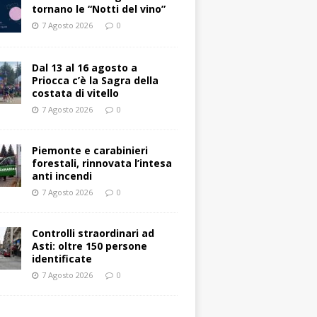
tornano le “Notti del vino”
7 Agosto 2026
0
Dal 13 al 16 agosto a
Priocca c’è la Sagra della
costata di vitello
7 Agosto 2026
0
Piemonte e carabinieri
forestali, rinnovata l’intesa
anti incendi
7 Agosto 2026
0
Controlli straordinari ad
Asti: oltre 150 persone
identificate
7 Agosto 2026
0