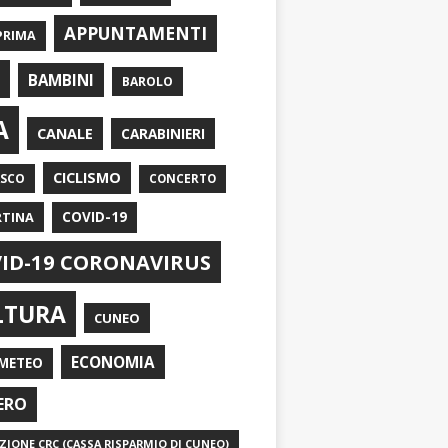
APPUNTAMENTI
PRIMA
I
BAMBINI
BAROLO
A
CANALE
CARABINIERI
CICLISMO
ASCO
CONCERTO
RTINA
COVID-19
ID-19 CORONAVIRUS
LTURA
CUNEO
ECONOMIA
METEO
ERO
IONE CRC (CASSA RISPARMIO DI CUNEO)