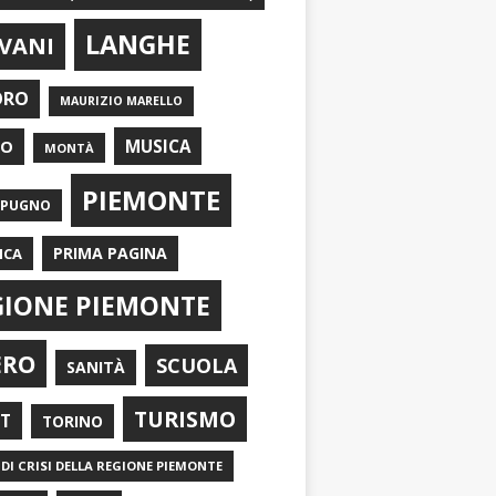
LANGHE
VANI
ORO
MAURIZIO MARELLO
EO
MUSICA
MONTÀ
PIEMONTE
APUGNO
PRIMA PAGINA
ICA
GIONE PIEMONTE
ERO
SCUOLA
SANITÀ
TURISMO
RT
TORINO
DI CRISI DELLA REGIONE PIEMONTE