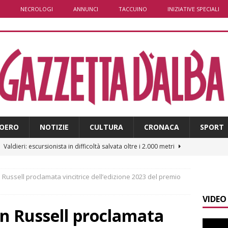
NECROLOGI
ANNUNCI
TACCUINO
INIZIATIVE SPECIALI
OERO
NOTIZIE
CULTURA
CRONACA
SPORT
]
Valdieri: escursionista in difficoltà salvata oltre i 2.000 metri
n Russell proclamata vincitrice dell’edizione 2023 del premio
]
Caso Galeasso in Comune ad Alba, per la Lega le dimissioni
VIDEO
l problema politico
ALBA
en Russell proclamata
]
ITINERARI / La ciclabile del Ponente ligure sui vecchi binari