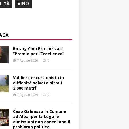
ILITÀ
VINO
ACA
Rotary Club Bra: arriva il
“Premio per l’Eccellenza”
7 Agosto 2026
0
Valdieri: escursionista in
difficoltà salvata oltre i
2.000 metri
7 Agosto 2026
0
Caso Galeasso in Comune
ad Alba, per la Lega le
dimissioni non cancellano il
problema politico