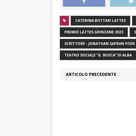
CATERINA BOTTARI LATTES
PREMIO LATTES GRINZANE 2023
SCRITTORE - JONATHAN SAFRAN FOER
TEATRO SOCIALE “G. BUSCA” DI ALBA
ARTICOLO PRECEDENTE