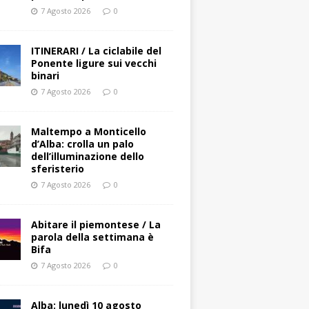
7 Agosto 2026
0
ITINERARI / La ciclabile del
Ponente ligure sui vecchi
binari
7 Agosto 2026
0
Maltempo a Monticello
d’Alba: crolla un palo
dell’illuminazione dello
sferisterio
7 Agosto 2026
0
Abitare il piemontese / La
parola della settimana è
Bifa
7 Agosto 2026
0
Alba: lunedì 10 agosto