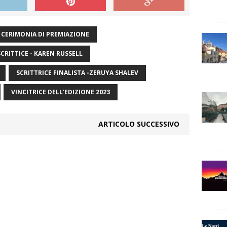
CERIMONIA DI PREMIAZIONE
SCRITTICE - KAREN RUSSELL
SCRITTRICE FINALISTA -ZERUYA SHALEV
VINCITRICE DELL'EDIZIONE 2023
ARTICOLO SUCCESSIVO