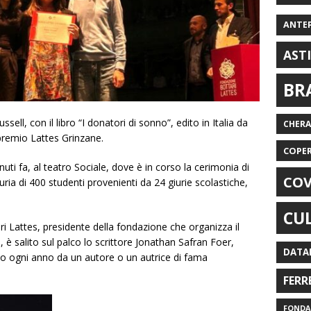
ANTE
AST
BR
sell, con il libro “I donatori di sonno”, edito in Italia da
CHER
l premio Lattes Grinzane.
COPE
i fa, al teatro Sociale, dove è in corso la cerimonia di
COV
ria di 400 studenti provenienti da 24 giurie scolastiche,
CU
i Lattes, presidente della fondazione che organizza il
, è salito sul palco lo scrittore Jonathan Safran Foer,
DATA
to ogni anno da un autore o un autrice di fama
FERR
FONDAZ