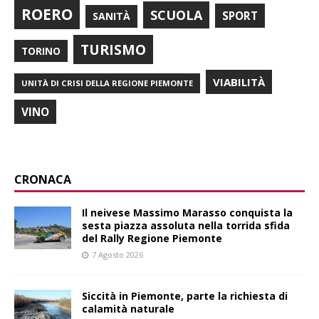
ROERO
SCUOLA
SPORT
SANITÀ
TURISMO
TORINO
VIABILITÀ
UNITÀ DI CRISI DELLA REGIONE PIEMONTE
VINO
CRONACA
Il neivese Massimo Marasso conquista la
sesta piazza assoluta nella torrida sfida
del Rally Regione Piemonte
7 Agosto 2026
Siccità in Piemonte, parte la richiesta di
calamità naturale