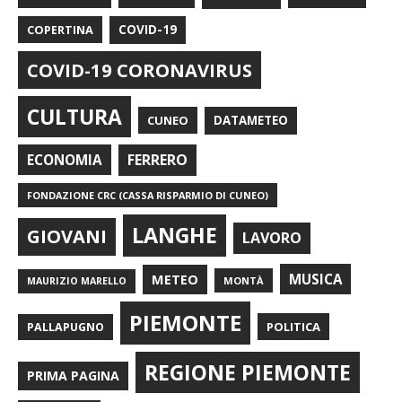
COPERTINA
COVID-19
COVID-19 CORONAVIRUS
CULTURA
CUNEO
DATAMETEO
FERRERO
ECONOMIA
FONDAZIONE CRC (CASSA RISPARMIO DI CUNEO)
LANGHE
GIOVANI
LAVORO
METEO
MUSICA
MONTÀ
MAURIZIO MARELLO
PIEMONTE
POLITICA
PALLAPUGNO
REGIONE PIEMONTE
PRIMA PAGINA