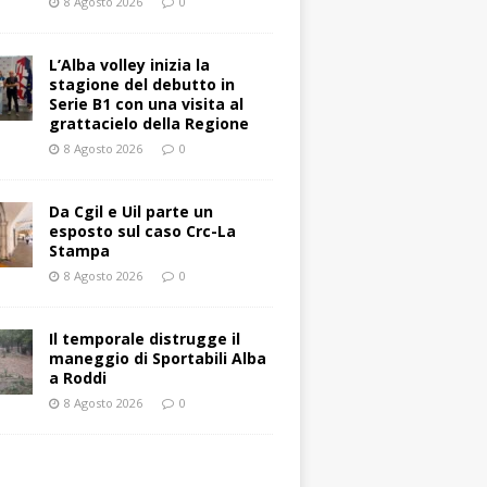
8 Agosto 2026
0
L’Alba volley inizia la
stagione del debutto in
Serie B1 con una visita al
grattacielo della Regione
8 Agosto 2026
0
Da Cgil e Uil parte un
esposto sul caso Crc-La
Stampa
8 Agosto 2026
0
Il temporale distrugge il
maneggio di Sportabili Alba
a Roddi
8 Agosto 2026
0