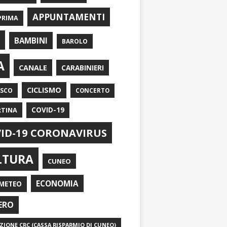
APPUNTAMENTI
PRIMA
I
BAMBINI
BAROLO
A
CANALE
CARABINIERI
CICLISMO
ASCO
CONCERTO
RTINA
COVID-19
ID-19 CORONAVIRUS
LTURA
CUNEO
ECONOMIA
METEO
ERO
IONE CRC (CASSA RISPARMIO DI CUNEO)