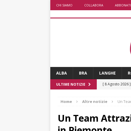
CHI SIAMO
COLLABORA
ABBONATI
ALBA
BRA
LANGHE
R
[ 8 Agosto 2026 
ULTIME NOTIZIE
LANGHE
Home
Altre notizie
Un Team
[ 8 Agosto 2026 
degrado
CRO
Un Team Attrazi
[ 8 Agosto 2026 
in Piemonte