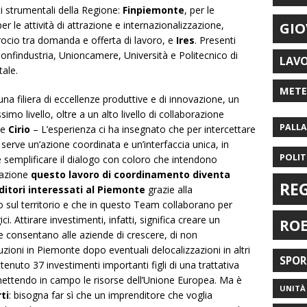
ti strumentali della Regione:
Finpiemonte
, per le
per le attività di attrazione e internazionalizzazione,
GIO
ncrocio tra domanda e offerta di lavoro, e
Ires
. Presenti
 Confindustria, Unioncamere, Università e Politecnico di
LAV
tale.
MET
na filiera di eccellenze produttive e di innovazione, un
ssimo livello, oltre a un alto livello di collaborazione
PALL
te
Cirio
– L’esperienza ci ha insegnato che per intercettare
 serve un’azione coordinata e un’interfaccia unica, in
POLIT
 semplificare il dialogo con coloro che intendono
razione
questo lavoro di coordinamento diventa
RE
ditori interessati al Piemonte
grazie alla
o sul territorio e che in questo Team collaborano per
ci. Attirare investimenti, infatti, significa creare un
RO
he consentano alle aziende di crescere, di non
duzioni in Piemonte dopo eventuali delocalizzazioni in altri
SPO
enuto 37 investimenti importanti figli di una trattativa
mettendo in campo le risorse dell’Unione Europea. Ma è
UNITÀ 
ti
: bisogna far sì che un imprenditore che voglia