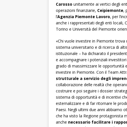
Carosso
unitamente ai vertici degli en
operazioni finanziarie,
Ceipiemonte
, 
l’
Agenzia Piemonte Lavoro
, per l’i
anche i rappresentati degli enti locali,
Torino e Università del Piemonte orien
«Chi vuole investire in Piemonte trova u
sistema universitario e di ricerca di alti
istituzionale – ha dichiarato il presiden
e accompagnare i potenziali investitori
grado di massimizzare le opportunità e
investire in Piemonte. Con il Team Att
strutturale a servizio degli impren
collaborazione delle realtà che operan
costruire e poi seguire i dossier strategi
sistema di opportunità e di incentivi c
esternalizzare e di far ritornare le pro
Paesi. Negli ultimi due anni abbiamo ott
che ha visto la Regione protagonista 
anche
necessario facilitare i rappor