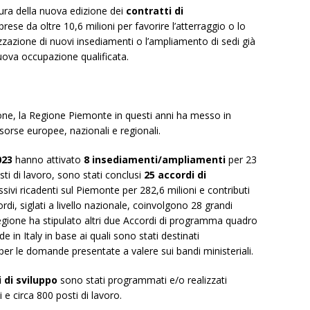
rtura della nuova edizione dei
contratti di
rese da oltre 10,6 milioni per favorire l’atterraggio o lo
izzazione di nuovi insediamenti o l’ampliamento di sedi già
uova occupazione qualificata.
azione, la Regione Piemonte in questi anni ha messo in
sorse europee, nazionali e regionali.
023
hanno attivato
8 insediamenti/ampliamenti
per 23
ti di lavoro, sono stati conclusi
25 accordi di
ivi ricadenti sul Piemonte per 282,6 milioni e contributi
cordi, siglati a livello nazionale, coinvolgono 28 grandi
egione ha stipulato altri due Accordi di programma quadro
e in Italy in base ai quali sono stati destinati
 per le domande presentate a valere sui bandi ministeriali.
 di sviluppo
sono stati programmati e/o realizzati
 e circa 800 posti di lavoro.