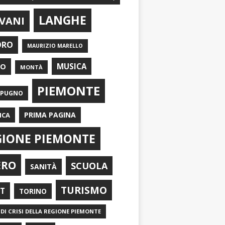
LANGHE
VANI
ORO
MAURIZIO MARELLO
EO
MUSICA
MONTÀ
PIEMONTE
APUGNO
PRIMA PAGINA
ICA
GIONE PIEMONTE
ERO
SCUOLA
SANITÀ
TURISMO
RT
TORINO
DI CRISI DELLA REGIONE PIEMONTE