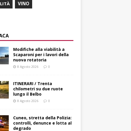
ILITÀ
VINO
ACA
Modifiche alla viabilità a
Scaparoni per i lavori della
nuova rotatoria
8 Agosto 2026
0
ITINERARI / Trenta
chilometri su due ruote
lungo il Belbo
8 Agosto 2026
0
Cuneo, stretta della Polizia:
controlli, denunce e lotta al
degrado