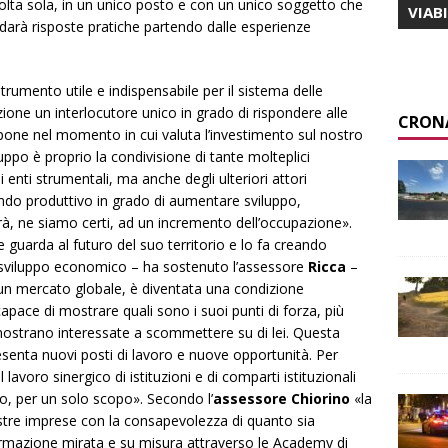
 volta sola, in un unico posto e con un unico soggetto che
VIAB
e darà risposte pratiche partendo dalle esperienze
trumento utile e indispensabile per il sistema delle
zione un interlocutore unico in grado di rispondere alle
CRON
one nel momento in cui valuta l’investimento sul nostro
ruppo è proprio la condivisione di tante molteplici
enti strumentali, ma anche degli ulteriori attori
ndo produttivo in grado di aumentare sviluppo,
rà, ne siamo certi, ad un incremento dell’occupazione».
guarda al futuro del suo territorio e lo fa creando
 sviluppo economico – ha sostenuto l’assessore
Ricca
–
n un mercato globale, è diventata una condizione
apace di mostrare quali sono i suoi punti di forza, più
i mostrano interessate a scommettere su di lei. Questa
senta nuovi posti di lavoro e nuove opportunità. Per
voro sinergico di istituzioni e di comparti istituzionali
o, per un solo scopo». Secondo l’
assessore Chiorino
«la
ostre imprese con la consapevolezza di quanto sia
ormazione mirata e su misura attraverso le Academy di