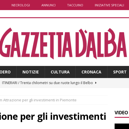
NECROLOGI
ANNUNCI
TACCUINO
INIZIATIVE SPECIALI
OERO
NOTIZIE
CULTURA
CRONACA
SPORT
]
ITINERARI / Trenta chilometri su due ruote lungo il Belbo
 Attrazione per gli investimenti in Piemonte
]
Cuneo, stretta della Polizia: controlli, denunce e lotta al
VIDEO
NACA
one per gli investimenti
]
La festa di San Rocco dimostra che Santo Stefano Belbo è un