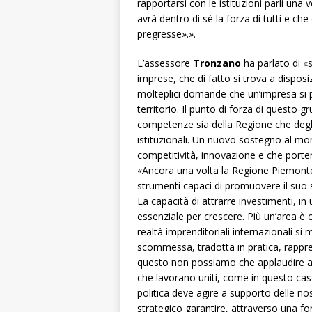
rapportarsi con le istituzioni parli una
avrà dentro di sé la forza di tutti e ch
pregresse».».
L’assessore
Tronzano
ha parlato di «s
imprese, che di fatto si trova a disposi
molteplici domande che un’impresa si p
territorio. Il punto di forza di questo g
competenze sia della Regione che degli 
istituzionali. Un nuovo sostegno al mo
competitività, innovazione e che porte
«Ancora una volta la Regione Piemonte 
strumenti capaci di promuovere il suo
La capacità di attrarre investimenti, i
essenziale per crescere. Più un’area è c
realtà imprenditoriali internazionali s
scommessa, tradotta in pratica, rappre
questo non possiamo che applaudire al la
che lavorano uniti, come in questo cas
politica deve agire a supporto delle n
strategico garantire, attraverso una f