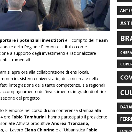
ANTE
AST
BR
rtare i potenziali investitori
è il compito del
Team
rezionale della Regione Piemonte istituito come
CHER
zione a supporto degli investimenti e razionalizzare
i enti strumentali.
COPE
am si apre ora alla collaborazione di enti locali,
COV
mmercio, sistema universitario, della ricerca e della
fatti l’integrazione delle tante competenze, sia regionali
CU
all’accompagnamento dell’investimento, in grado di offrire
izzazione del progetto.
DATA
ielo Piemonte nel corso di una conferenza stampa alla
24 ore
Fabio Tamburini
, hanno partecipato il presidente
FERR
sori alle Attività produttive
Andrea Tronzano
,
ca
, al Lavoro
Elena Chiorino
e all’Urbanistica
Fabio
FONDAZ