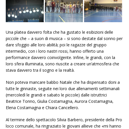
Una platea davvero folta che ha gustato le esibizioni delle
piccole che – a suon di musica – si sono destate dal sonno per
dare sfoggio alle loro abilità; poi le ragazze del gruppo
intermedio, con i loro nastri rossi, hanno offerto una
performance davvero coinvolgente. Infine, le grandi, con la
loro sfera illuminata, sono riuscite a creare un’atmosfera che
stava davvero tra il sogno e la realtà.
Non poteva mancare babbo Natale che ha dispensato doni a
tutte le ginnaste, seguite nei loro due allenamenti settimanali
(mercoledì le grandi e sabato le piccole) dalle istruttrici
Beatrice Tonno, Giulia Costamagna, Aurora Costamagna,
Elena Costamagna e Chiara Cancellero.
Al termine dello spettacolo Silvia Barbero, presidente della Pro
loco comunale, ha ringraziato le giovani allieve che «mi hanno