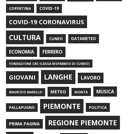
COPERTINA
COVID-19
COVID-19 CORONAVIRUS
CULTURA
CUNEO
DATAMETEO
FERRERO
ECONOMIA
FONDAZIONE CRC (CASSA RISPARMIO DI CUNEO)
LANGHE
GIOVANI
LAVORO
METEO
MUSICA
MONTÀ
MAURIZIO MARELLO
PIEMONTE
POLITICA
PALLAPUGNO
REGIONE PIEMONTE
PRIMA PAGINA