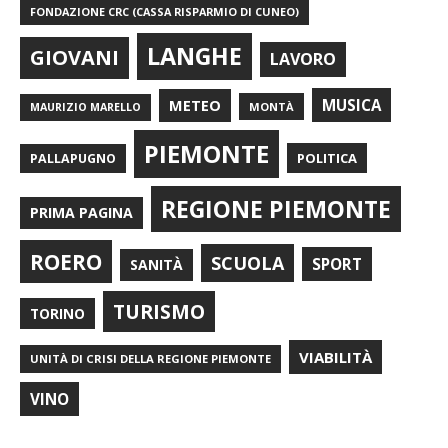
FONDAZIONE CRC (CASSA RISPARMIO DI CUNEO)
LANGHE
GIOVANI
LAVORO
METEO
MUSICA
MONTÀ
MAURIZIO MARELLO
PIEMONTE
POLITICA
PALLAPUGNO
REGIONE PIEMONTE
PRIMA PAGINA
ROERO
SCUOLA
SPORT
SANITÀ
TURISMO
TORINO
VIABILITÀ
UNITÀ DI CRISI DELLA REGIONE PIEMONTE
VINO