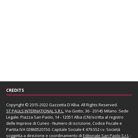
CREDITS
Copyright © 2015-2022 Gazzetta D'Alba. All Rights Reserved.
ST PAULS INTERNATIONAL S.R.L.
Via Giotto, 36 - 20145 Milano. Sede
Legale: Piazza San Paolo, 14 - 12051 Alba (CN) Iscritta al registro
delle Imprese di Cuneo - Numero di iscrizione, Codice Fiscale e
Partita IVA 02860520150. Capitale Sociale € 479.552 i.v. Società
soggetta a direzione e coordinamento di
Editoriale San Paolo
S.r.l.
-