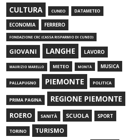
CULTURA
CUNEO
DATAMETEO
FERRERO
ECONOMIA
FONDAZIONE CRC (CASSA RISPARMIO DI CUNEO)
LANGHE
GIOVANI
LAVORO
METEO
MUSICA
MONTÀ
MAURIZIO MARELLO
PIEMONTE
POLITICA
PALLAPUGNO
REGIONE PIEMONTE
PRIMA PAGINA
ROERO
SCUOLA
SPORT
SANITÀ
TURISMO
TORINO