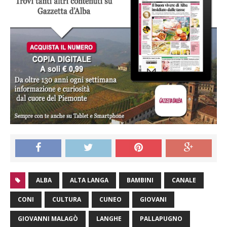
ALBA
ALTA LANGA
BAMBINI
CANALE
CONI
CULTURA
CUNEO
GIOVANI
GIOVANNI MALAGÒ
LANGHE
PALLAPUGNO