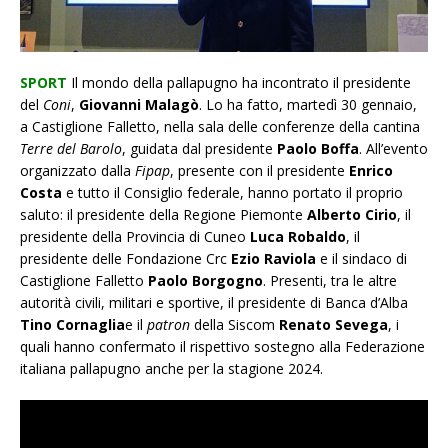
SPORT
Il mondo della pallapugno ha incontrato il presidente
del
Coni
,
Giovanni Malagò
. Lo ha fatto, martedì 30 gennaio,
a Castiglione Falletto, nella sala delle conferenze della cantina
Terre del Barolo
, guidata dal presidente
Paolo Boffa
. All’evento
organizzato dalla
Fipap
, presente con il presidente
Enrico
Costa
e tutto il Consiglio federale, hanno portato il proprio
saluto: il presidente della Regione Piemonte
Alberto Cirio
, il
presidente della Provincia di Cuneo
Luca Robaldo
, il
presidente delle Fondazione Crc
Ezio Raviola
e il sindaco di
Castiglione Falletto
Paolo Borgogno
. Presenti, tra le altre
autorità civili, militari e sportive, il presidente di Banca d’Alba
Tino Cornaglia
e il
patron
della Siscom
Renato Sevega
, i
quali hanno confermato il rispettivo sostegno alla Federazione
italiana pallapugno anche per la stagione 2024.