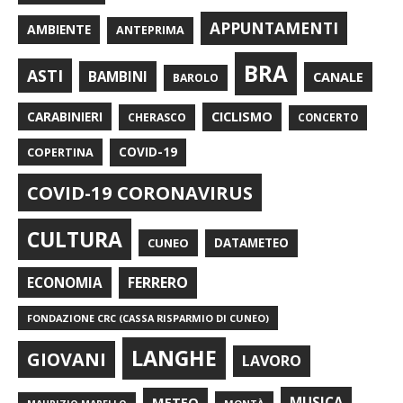
APPUNTAMENTI
AMBIENTE
ANTEPRIMA
BRA
ASTI
BAMBINI
CANALE
BAROLO
CARABINIERI
CICLISMO
CHERASCO
CONCERTO
COPERTINA
COVID-19
COVID-19 CORONAVIRUS
CULTURA
CUNEO
DATAMETEO
FERRERO
ECONOMIA
FONDAZIONE CRC (CASSA RISPARMIO DI CUNEO)
LANGHE
GIOVANI
LAVORO
METEO
MUSICA