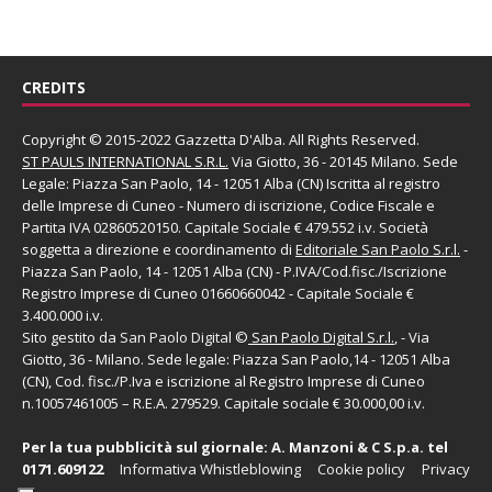
CREDITS
Copyright © 2015-2022 Gazzetta D'Alba. All Rights Reserved.
ST PAULS INTERNATIONAL S.R.L.
Via Giotto, 36 - 20145 Milano. Sede
Legale: Piazza San Paolo, 14 - 12051 Alba (CN) Iscritta al registro
delle Imprese di Cuneo - Numero di iscrizione, Codice Fiscale e
Partita IVA 02860520150. Capitale Sociale € 479.552 i.v. Società
soggetta a direzione e coordinamento di
Editoriale San Paolo
S.r.l.
-
Piazza San Paolo, 14 - 12051 Alba (CN) - P.IVA/Cod.fisc./Iscrizione
Registro Imprese di Cuneo 01660660042 - Capitale Sociale €
3.400.000 i.v.
Sito gestito da
San Paolo Digital
©
San Paolo Digital S.r.l.
, - Via
Giotto, 36 - Milano. Sede legale: Piazza San Paolo,14 - 12051 Alba
(CN), Cod. fisc./P.Iva e iscrizione al Registro Imprese di Cuneo
n.10057461005 – R.E.A. 279529. Capitale sociale € 30.000,00 i.v.
Per la tua pubblicità sul giornale:
A. Manzoni & C S.p.a.
tel
0171.609122
Informativa Whistleblowing
Cookie policy
Privacy