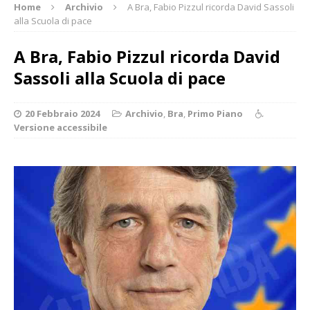
Home
Archivio
A Bra, Fabio Pizzul ricorda David Sassoli
alla Scuola di pace
A Bra, Fabio Pizzul ricorda David
Sassoli alla Scuola di pace
20 Febbraio 2024
Archivio
,
Bra
,
Primo Piano
Versione accessibile