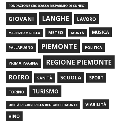
FONDAZIONE CRC (CASSA RISPARMIO DI CUNEO)
LANGHE
GIOVANI
LAVORO
METEO
MUSICA
MONTÀ
MAURIZIO MARELLO
PIEMONTE
POLITICA
PALLAPUGNO
REGIONE PIEMONTE
PRIMA PAGINA
ROERO
SCUOLA
SPORT
SANITÀ
TURISMO
TORINO
VIABILITÀ
UNITÀ DI CRISI DELLA REGIONE PIEMONTE
VINO