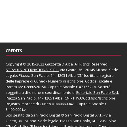
CREDITS
Copyright © 2015-2022 Gazzetta D'Alba. All Rights Reserved.
ST PAULS INTERNATIONAL S.R.L.
Via Giotto, 36 - 20145 Milano. Sede
Legale: Piazza San Paolo, 14 - 12051 Alba (CN) Iscritta al registro
delle Imprese di Cuneo - Numero di iscrizione, Codice Fiscale e
Partita IVA 02860520150. Capitale Sociale € 479.552 i.v. Società
soggetta a direzione e coordinamento di
Editoriale San Paolo
S.r.l.
-
Piazza San Paolo, 14 - 12051 Alba (CN) - P.IVA/Cod.fisc./Iscrizione
Registro Imprese di Cuneo 01660660042 - Capitale Sociale €
3.400.000 i.v.
Sito gestito da
San Paolo Digital
©
San Paolo Digital S.r.l.
, - Via
Giotto, 36 - Milano. Sede legale: Piazza San Paolo,14 - 12051 Alba
(CN), Cod. fisc./P.Iva e iscrizione al Registro Imprese di Cuneo