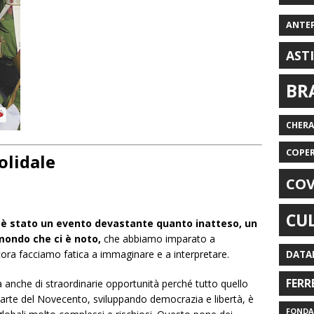
ANTE
AST
BR
CHER
COPE
olidale
COV
CU
a è stato un evento devastante quanto inatteso, un
mondo che ci è noto,
che abbiamo imparato a
ra facciamo fatica a immaginare e a interpretare.
DATA
FERR
a anche di straordinarie opportunità perché tutto quello
arte del Novecento, sviluppando democrazia e libertà, è
FONDAZ