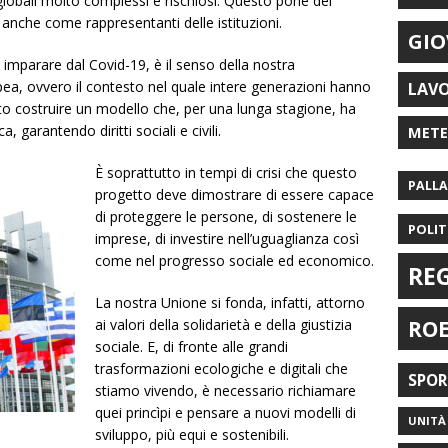
lobali molto complessi e rischiosi. Questo pone dei
 anche come rappresentanti delle istituzioni.
GIO
imparare dal Covid-19, è il senso della nostra
ea, ovvero il contesto nel quale intere generazioni hanno
LAV
o costruire un modello che, per una lunga stagione, ha
 garantendo diritti sociali e civili.
MET
È soprattutto in tempi di crisi che questo
PALL
progetto deve dimostrare di essere capace
di proteggere le persone, di sostenere le
POLIT
imprese, di investire nell’uguaglianza così
come nel progresso sociale ed economico.
RE
La nostra Unione si fonda, infatti, attorno
RO
ai valori della solidarietà e della giustizia
sociale. E, di fronte alle grandi
trasformazioni ecologiche e digitali che
SPO
stiamo vivendo, è necessario richiamare
quei princìpi e pensare a nuovi modelli di
UNITÀ 
sviluppo, più equi e sostenibili.