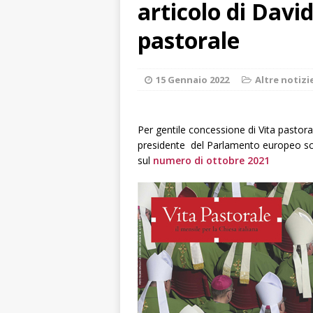
articolo di David
rotatoria
ALB
[ 8 Agosto 2026 
pastorale
LANGHE
[ 8 Agosto 2026 
15 Gennaio 2022
Altre notizi
degrado
CRO
[ 8 Agosto 2026 
Per gentile concessione di Vita pastoral
presidente del Parlamento europeo sco
paese attivo
L
sul
numero di ottobre 2021
[ 8 Agosto 2026 
NOTIZIE
[ 9 Agosto 2026 