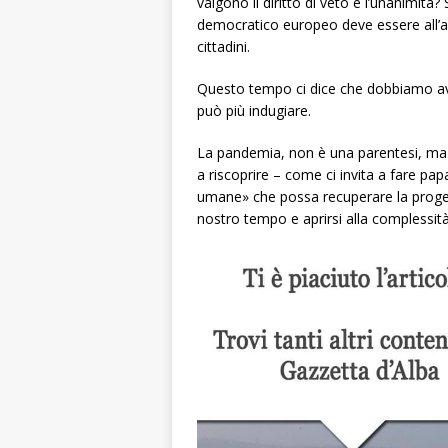
valgono il diritto di veto e l’unanimit
democratico europeo deve essere all’alt
cittadini.
Questo tempo ci dice che dobbiamo ave
può più indugiare.
La pandemia, non è una parentesi, ma un
a riscoprire – come ci invita a fare pap
umane» che possa recuperare la progett
nostro tempo e aprirsi alla complessit